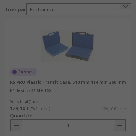
Trier par
Pertinence
Aluminium and moulded cases are available in a
variety of designs, colours, styles and sizes. Find
out more in our complete
guide to flight cases
.
What are the Key Features of Transit
Cases?
Rugged lightweight constructionHigh-quality
protection for equipmentTailored internal
En stock
cushioning and foam liningEnvironmental
RS PRO Plastic Transit Case, 510 mm 114 mm 360 mm
sealing to protect against moisture, humidity,
N° de stock RS
519-150
rain, dust and chemicalsWheeled
optionStackableWatertight or
Sous-total (1 unité)
129,10 €
waterproofRetractable extension handle option
(TVA exclue)
129,10 €/unité
Quantité
What are the Different Types of Transit
case?