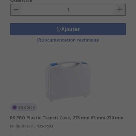
Quantité
exhibitions or when moving heavy or large items
and equipment.
Ajouter
Documentation technique
En stock
RS PRO Plastic Transit Case, 275 mm 83 mm 230 mm
N° de stock RS
435-9693