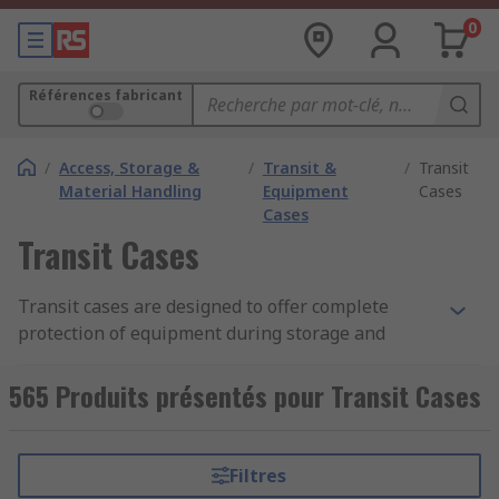
0
Références fabricant
/
Access, Storage &
/
Transit &
/
Transit
Material Handling
Equipment
Cases
Cases
Transit Cases
Transit cases are designed to offer complete
protection of equipment during storage and
transportation. These cases are supplied with or
without internal foam inserts and come in a
565 Produits présentés pour Transit Cases
range of durable and heavy-duty materials to suit
individual requirements. Typical applications
include musical instruments, tools, cable
Filtres
equipment, photography and camera equipment.