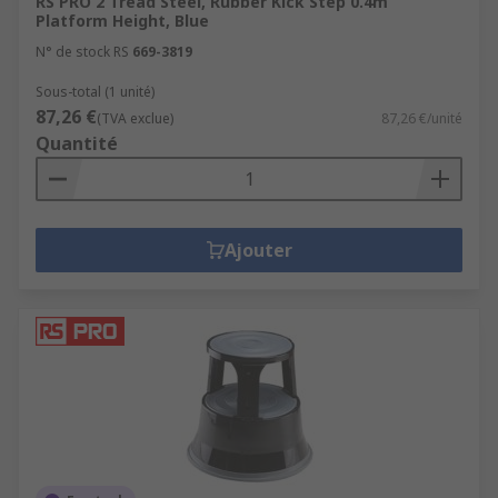
RS PRO 2 Tread Steel, Rubber Kick Step 0.4m
Platform Height, Blue
N° de stock RS
669-3819
Sous-total (1 unité)
87,26 €
(TVA exclue)
87,26 €/unité
Quantité
Ajouter