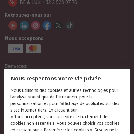
BE & LUX: +32 2 528 07 70
Retrouvez-nous sur
Nous acceptons
Services
750.000 produits
2.500 marques
Nous respectons votre vie privée
Commander
Solutions d’achat
Nous utilisons des cookies et autres technologies pour
Retours
Support technique
l'analyse statistique de l'utilisation, pour la
Track & trace
personnalisation et pour l’affichage de publicités sur des
sites internet tiers. En cliquant sur
Legal
« Tout accepter», vous acceptez le traitement des
cookies non essentiels. Vous pouvez choisir vos cookies
Politique de cookies
Sécurité des e-mails
en cliquant sur « Paramétrer les cookies ». Si vous ne le