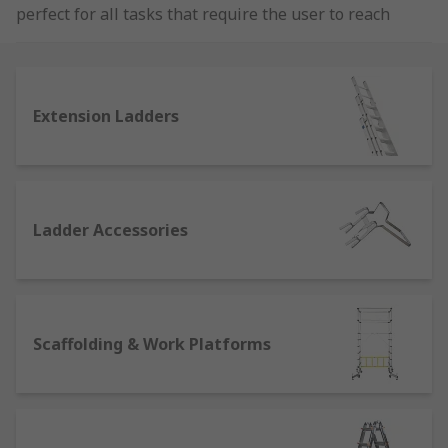
perfect for all tasks that require the user to reach
height. Suitable for builders, painters and
decorators, DIY and trade use.
Browse products from our own brand range RS
Extension Ladders
PRO, as well as industry-leading brands such as
Zarges.
Different Types of Ladders and Steps
Ladder Accessories
Extension ladders
- are easy to transport
and store using as little space as possible
due to the extendable sections that lock in
place to provide extra height quickly. Most
Scaffolding & Work Platforms
extension ladders consist of 2 - 3 sections
and have slip-resistant feet.
Stair ladders
- offer a flexible way to access
hard to reach areas where the floor may be