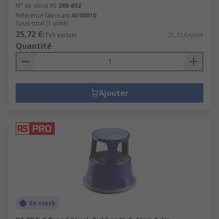
N° de stock RS
288-692
Référence fabricant
AV00010
Sous-total (1 unité)
25,72 €
(TVA exclue)
25,72 €/unité
Quantité
Ajouter
En stock