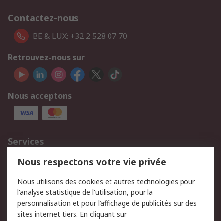
Contactez-nous
BE & LUX: +32 2 528 07 70
Retrouvez-nous sur
Nous acceptons
Services
750.000 produits
2.500 marques
Nous respectons votre vie privée
Commander
Solutions d’achat
Nous utilisons des cookies et autres technologies pour
Retours
Support technique
l'analyse statistique de l'utilisation, pour la
Track & trace
personnalisation et pour l’affichage de publicités sur des
sites internet tiers. En cliquant sur