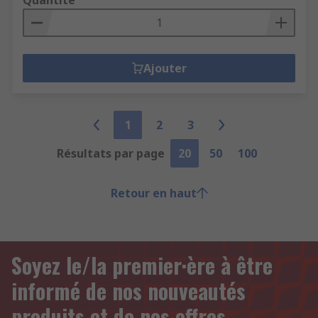
Quantité
Ajouter
1
2
3
Résultats par page
20
50
100
Retour en haut
Soyez le/la premier·ère à être
informé de nos nouveautés
produits et de nos offres