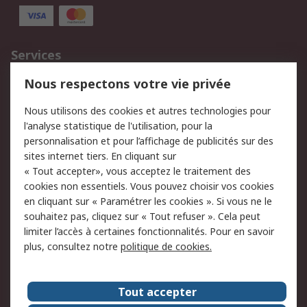
Services
750.000 produits
2.500 marques
Nous respectons votre vie privée
Commander
Solutions d’achat
Nous utilisons des cookies et autres technologies pour
Retours
Support technique
l'analyse statistique de l'utilisation, pour la
Track & trace
personnalisation et pour l’affichage de publicités sur des
sites internet tiers. En cliquant sur
Legal
« Tout accepter», vous acceptez le traitement des
cookies non essentiels. Vous pouvez choisir vos cookies
Politique de cookies
Sécurité des e-mails
en cliquant sur « Paramétrer les cookies ». Si vous ne le
souhaitez pas, cliquez sur « Tout refuser ». Cela peut
Politique de protection
Conditions générales
limiter l’accès à certaines fonctionnalités. Pour en savoir
des données - Mise à
de vente
plus, consultez notre
politique de cookies.
jour
A propos de RS
Tout accepter