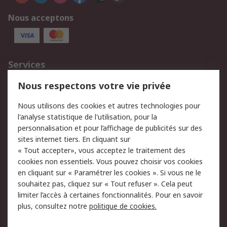
Nous acceptons
Services
750.000 produits
2.500 marques
Nous respectons votre vie privée
Commander
Solutions d’achat
Nous utilisons des cookies et autres technologies pour
Retours
Support technique
l'analyse statistique de l'utilisation, pour la
Track & trace
personnalisation et pour l’affichage de publicités sur des
sites internet tiers. En cliquant sur
Legal
« Tout accepter», vous acceptez le traitement des
cookies non essentiels. Vous pouvez choisir vos cookies
Politique de cookies
Sécurité des e-mails
en cliquant sur « Paramétrer les cookies ». Si vous ne le
souhaitez pas, cliquez sur « Tout refuser ». Cela peut
Politique de protection
Conditions générales
limiter l’accès à certaines fonctionnalités. Pour en savoir
des données - Mise à
de vente
plus, consultez notre
politique de cookies.
jour