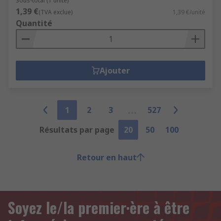
Sous-total (1 unité)
1,39 €
(TVA exclue)
1,39 €/unité
Quantité
Ajouter
1
2
3
527
Résultats par page
20
50
100
Retour en haut
Soyez le/la premier·ère à être