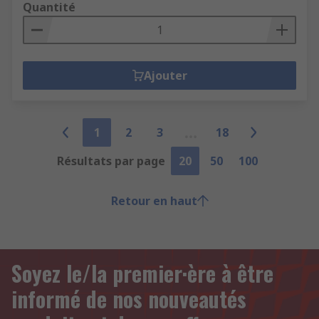
Quantité
Ajouter
1
2
3
18
Résultats par page
20
50
100
Retour en haut
Soyez le/la premier·ère à être
informé de nos nouveautés