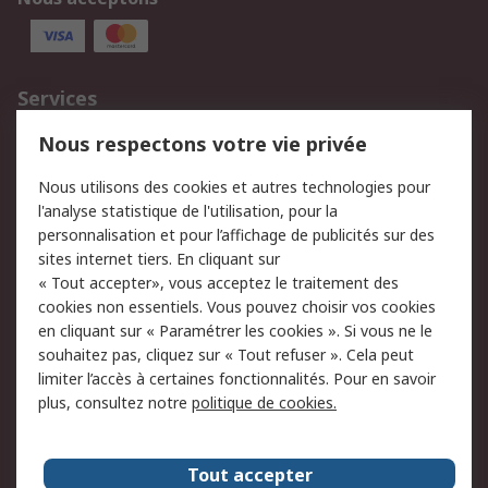
Services
750.000 produits
2.500 marques
Nous respectons votre vie privée
Commander
Solutions d’achat
Nous utilisons des cookies et autres technologies pour
Retours
Support technique
l'analyse statistique de l'utilisation, pour la
Track & trace
personnalisation et pour l’affichage de publicités sur des
sites internet tiers. En cliquant sur
Legal
« Tout accepter», vous acceptez le traitement des
cookies non essentiels. Vous pouvez choisir vos cookies
Politique de cookies
Sécurité des e-mails
en cliquant sur « Paramétrer les cookies ». Si vous ne le
souhaitez pas, cliquez sur « Tout refuser ». Cela peut
Politique de protection
Conditions générales
limiter l’accès à certaines fonctionnalités. Pour en savoir
des données - Mise à
de vente
plus, consultez notre
politique de cookies.
jour
A propos de RS
Tout accepter