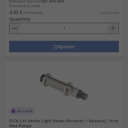
Référence fabricant
BEF-WN-M30
Sous-total (1 unité)
4,02 €
(TVA exclue)
4,02 €/unité
Quantité
Ajouter
En stock
SICK L41 Series Light Beam Receiver, 1 Beam(s), 16 m
Max Range