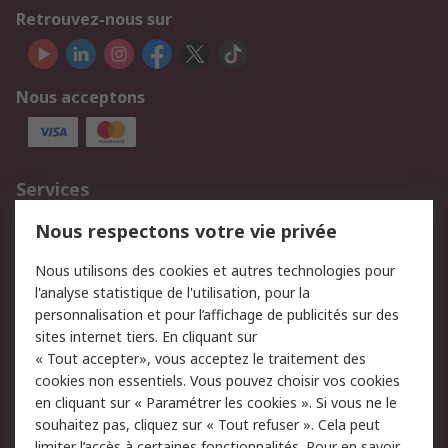
Retrouvez-nous sur
Nous acceptons
Services
750.000 produits
2.500 marques
Nous respectons votre vie privée
Commander
Solutions d’achat
Nous utilisons des cookies et autres technologies pour
Retours
Support technique
l'analyse statistique de l'utilisation, pour la
Track & trace
personnalisation et pour l’affichage de publicités sur des
sites internet tiers. En cliquant sur
Legal
« Tout accepter», vous acceptez le traitement des
cookies non essentiels. Vous pouvez choisir vos cookies
Politique de cookies
Sécurité des e-mails
en cliquant sur « Paramétrer les cookies ». Si vous ne le
souhaitez pas, cliquez sur « Tout refuser ». Cela peut
Politique de protection
Conditions générales
limiter l’accès à certaines fonctionnalités. Pour en savoir