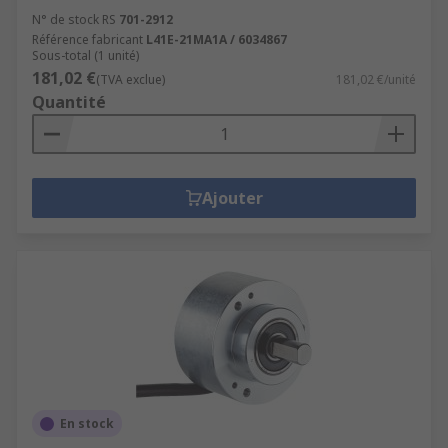
N° de stock RS
701-2912
Référence fabricant
L41E-21MA1A / 6034867
Sous-total (1 unité)
181,02 €
(TVA exclue)
181,02 €/unité
Quantité
Ajouter
En stock