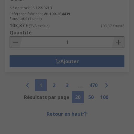
N° de stock RS
122-0713
Référence fabricant
WL100-2P4439
Sous-total (1 unité)
103,37 €
(TVA exclue)
103,37 €/unité
Quantité
Ajouter
1
2
3
470
Résultats par page
20
50
100
Retour en haut