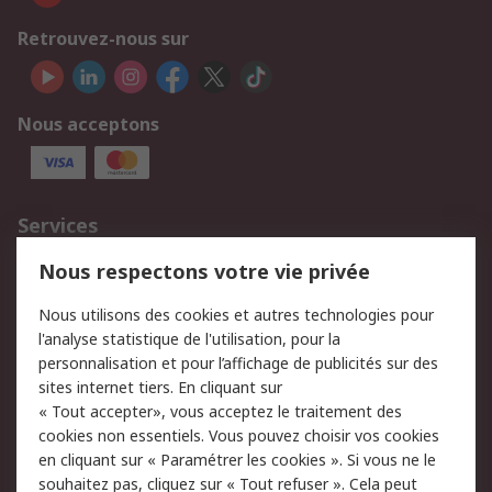
Retrouvez-nous sur
Nous acceptons
Services
750.000 produits
2.500 marques
Nous respectons votre vie privée
Commander
Solutions d’achat
Nous utilisons des cookies et autres technologies pour
Retours
Support technique
l'analyse statistique de l'utilisation, pour la
Track & trace
personnalisation et pour l’affichage de publicités sur des
sites internet tiers. En cliquant sur
Legal
« Tout accepter», vous acceptez le traitement des
cookies non essentiels. Vous pouvez choisir vos cookies
Politique de cookies
Sécurité des e-mails
en cliquant sur « Paramétrer les cookies ». Si vous ne le
souhaitez pas, cliquez sur « Tout refuser ». Cela peut
Politique de protection
Conditions générales