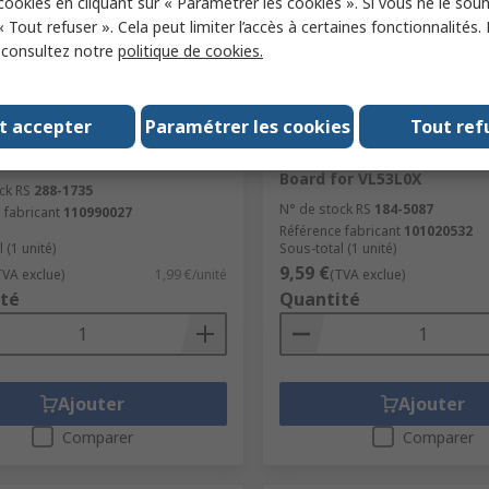
 cookies en cliquant sur « Paramétrer les cookies ». Si vous ne le sou
« Tout refuser ». Cela peut limiter l’accès à certaines fonctionnalités.
, consultez notre
politique de cookies.
tock
En stock
t accepter
Paramétrer les cookies
Tout ref
tudio Universal 4-Pin
Seeed Studio Grove - Time 
 20 cm Cable
Distance Sensor(VL53L0X)
Board for VL53L0X
ck RS
288-1735
N° de stock RS
184-5087
 fabricant
110990027
Référence fabricant
101020532
 (1 unité)
Sous-total (1 unité)
9,59 €
TVA exclue)
1,99 €/unité
(TVA exclue)
té
Quantité
Ajouter
Ajouter
Comparer
Comparer