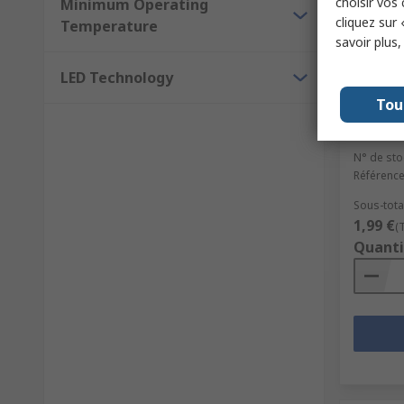
choisir vos
Minimum Operating
cliquez sur 
Temperature
savoir plus
LED Technology
En s
Tou
Seeed S
Buckled
N° de sto
Référence
Sous-total
1,99 €
(
Quanti