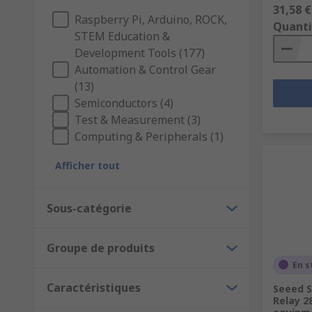
31,58 €
Raspberry Pi, Arduino, ROCK,
Quanti
STEM Education &
Development Tools (177)
Automation & Control Gear
(13)
Semiconductors (4)
Test & Measurement (3)
Computing & Peripherals (1)
Afficher tout
Sous-catégorie
Groupe de produits
En s
Caractéristiques
Seeed S
Relay 2