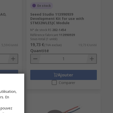
En stock
IAO,
Seeed Studio 113990939
Development Kit for use with
STM32WLE5JC Module
N° de stock RS
282-1454
Référence fabricant
113990939
Sous-total (1 unité)
19,73 €
5,59 €/unité
(TVA exclue)
19,73 €/unité
Quantité
Ajouter
Comparer
tilisation,
rs. En
s pouvez