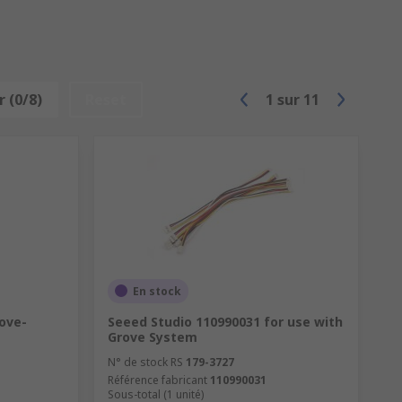
 (0/8)
Reset
1
sur
11
En stock
ove-
Seeed Studio 110990031 for use with
Grove System
N° de stock RS
179-3727
Référence fabricant
110990031
Sous-total (1 unité)