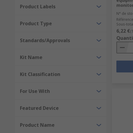
equipme
monito
Product Labels
N° de sto
Référence
Product Type
Sous-total
6,22 €
(
Quanti
Standards/Approvals
Kit Name
Kit Classification
For Use With
Featured Device
Product Name