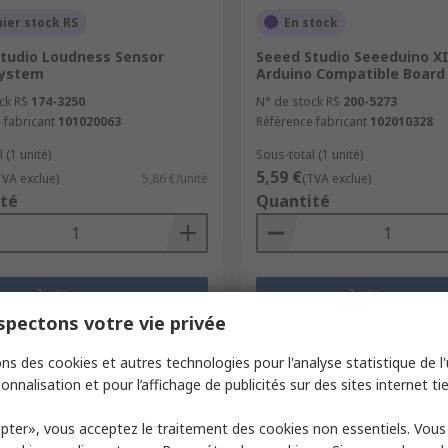
ier stock RS
En stock
tudio Loudness Sensor
Seeed Studio Seeeduino X
System
Arduino Compatible Board
ck RS
174-3250
N° de stock RS
200-5273
 fabricant
101020063
Référence fabricant
102010328
 (1 unité)
Sous-total (1 unité)
5,59 €
TVA exclue)
5,86 €/unité
(TVA exclue)
té
Quantité
Ajouter
Ajouter
pectons votre vie privée
Comparer
Comparer
ns des cookies et autres technologies pour l'analyse statistique de l'u
onnalisation et pour l’affichage de publicités sur des sites internet tie
pter», vous acceptez le traitement des cookies non essentiels. Vou