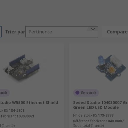
Trier par
Pertinence
Comparer
tock
En stock
tudio W5500 Ethernet Shield
Seeed Studio 104030007 Gr
Green LED LED Module
ck RS
184-5101
N° de stock RS
179-3733
 fabricant
103030021
Référence fabricant
104030007
 (1 unité)
Sous-total (1 unité)