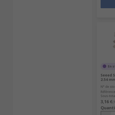
En s
Seeed S
2.54 mm
N° de sto
Référence
Sous-total
3,16 €
(
Quanti