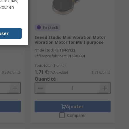
haitez pas,
 Pour en
En stock
user
of Flight
Seeed Studio Mini Vibration Motor
 Sensor
Vibration Motor for Multipurpose
N° de stock RS
184-5122
Référence fabricant
316040001
Sous-total (1 unité)
1,71 €
9,59 €/unité
(TVA exclue)
1,71 €/unité
Quantité
Ajouter
Comparer