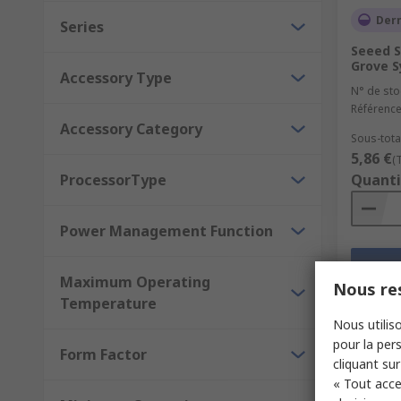
Dern
Series
Seeed S
Grove 
Accessory Type
N° de sto
Référence
Accessory Category
Sous-total
5,86 €
(
ProcessorType
Quanti
Power Management Function
Maximum Operating
Nous res
Temperature
Nous utiliso
pour la pers
Form Factor
cliquant sur
« Tout acce