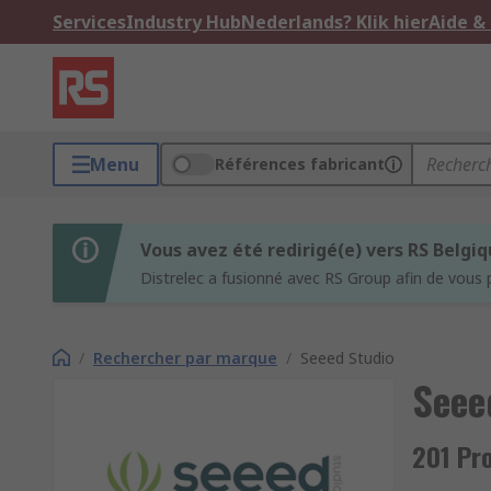
Services
Industry Hub
Nederlands? Klik hier
Aide &
Menu
Références fabricant
Vous avez été redirigé(e) vers RS Belgi
Distrelec a fusionné avec RS Group afin de vous 
/
Rechercher par marque
/
Seeed Studio
Seee
201 Pr