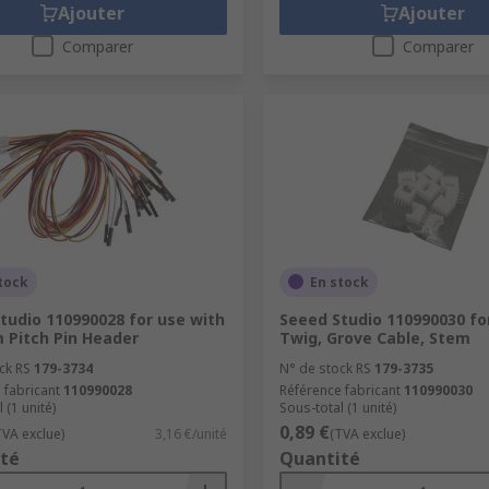
Ajouter
Ajouter
Comparer
Comparer
tock
En stock
tudio 110990028 for use with
Seeed Studio 110990030 fo
 Pitch Pin Header
Twig, Grove Cable, Stem
ck RS
179-3734
N° de stock RS
179-3735
 fabricant
110990028
Référence fabricant
110990030
 (1 unité)
Sous-total (1 unité)
0,89 €
TVA exclue)
3,16 €/unité
(TVA exclue)
té
Quantité