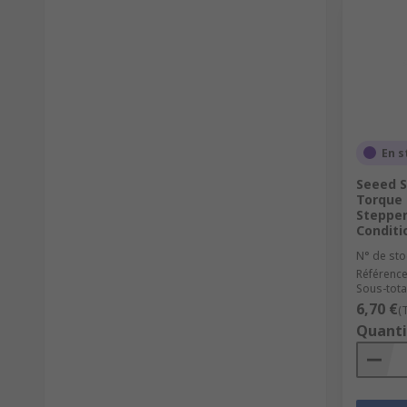
En s
Seeed S
Torque 
Stepper
Conditi
N° de sto
Référence
Sous-total
6,70 €
(
Quanti