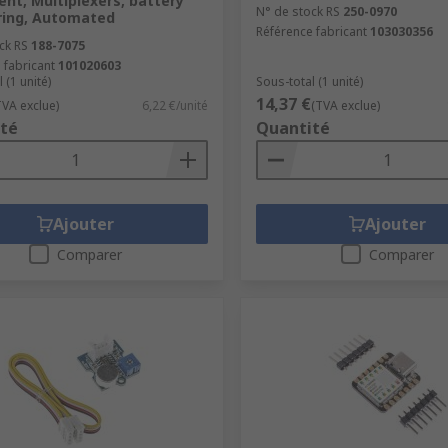
nt, Multiplexers, battery
N° de stock RS
250-0970
ring, Automated
Référence fabricant
103030356
ck RS
188-7075
 fabricant
101020603
 (1 unité)
Sous-total (1 unité)
14,37 €
TVA exclue)
6,22 €/unité
(TVA exclue)
té
Quantité
Ajouter
Ajouter
Comparer
Comparer