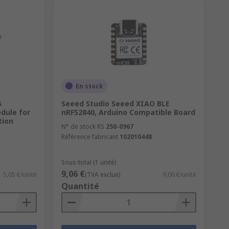
En stock
5
Seeed Studio Seeed XIAO BLE
dule for
nRF52840, Arduino Compatible Board
tion
N° de stock RS
250-0967
Référence fabricant
102010448
Sous-total (1 unité)
9,06 €
5,05 €/unité
(TVA exclue)
9,06 €/unité
Quantité