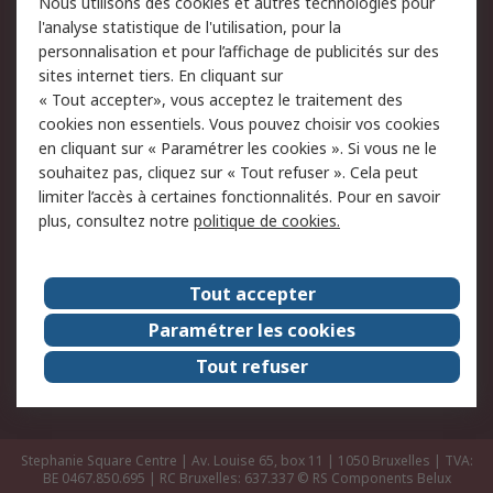
Nous utilisons des cookies et autres technologies pour
Retours
Support technique
l'analyse statistique de l'utilisation, pour la
Track & trace
personnalisation et pour l’affichage de publicités sur des
sites internet tiers. En cliquant sur
Legal
« Tout accepter», vous acceptez le traitement des
cookies non essentiels. Vous pouvez choisir vos cookies
Politique de cookies
Sécurité des e-mails
en cliquant sur « Paramétrer les cookies ». Si vous ne le
souhaitez pas, cliquez sur « Tout refuser ». Cela peut
Politique de protection
Conditions générales
limiter l’accès à certaines fonctionnalités. Pour en savoir
des données - Mise à
de vente
plus, consultez notre
politique de cookies.
jour
A propos de RS
Tout accepter
Le groupe RS Group
A propos de RS
Paramétrer les cookies
RS dans le monde
Travaillez chez RS
Tout refuser
ESG
Stephanie Square Centre | Av. Louise 65, box 11 | 1050 Bruxelles | TVA:
BE 0467.850.695 | RC Bruxelles: 637.337
© RS Components Belux