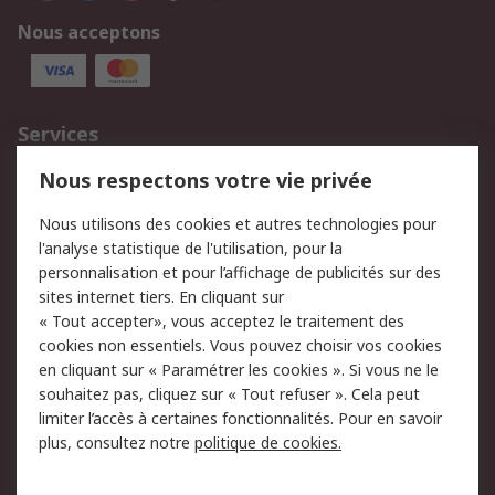
Nous acceptons
Services
750.000 produits
2.500 marques
Nous respectons votre vie privée
Commander
Solutions d’achat
Nous utilisons des cookies et autres technologies pour
Retours
Support technique
l'analyse statistique de l'utilisation, pour la
Track & trace
personnalisation et pour l’affichage de publicités sur des
sites internet tiers. En cliquant sur
Legal
« Tout accepter», vous acceptez le traitement des
cookies non essentiels. Vous pouvez choisir vos cookies
Politique de cookies
Sécurité des e-mails
en cliquant sur « Paramétrer les cookies ». Si vous ne le
souhaitez pas, cliquez sur « Tout refuser ». Cela peut
Politique de protection
Conditions générales
limiter l’accès à certaines fonctionnalités. Pour en savoir
des données - Mise à
de vente
plus, consultez notre
politique de cookies.
jour