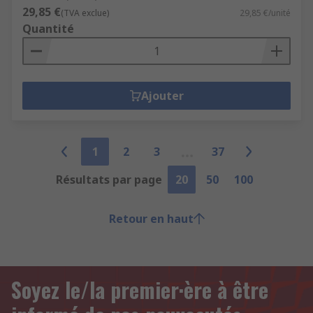
29,85 €
(TVA exclue)
29,85 €/unité
Quantité
Ajouter
1
2
3
37
Résultats par page
20
50
100
Retour en haut
Soyez le/la premier·ère à être