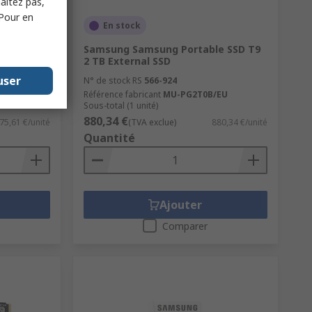
haitez pas,
 Pour en
ment
En stock
0 PRO
Samsung Samsung Portable SSD T9
ternal SSD
2 TB External SSD
user
N° de stock RS
566-924
GW
Référence fabricant
MU-PG2T0B/EU
Sous-total (1 unité)
880,34 €
75,61 €/unité
(TVA exclue)
880,34 €/unité
Quantité
Ajouter
Comparer