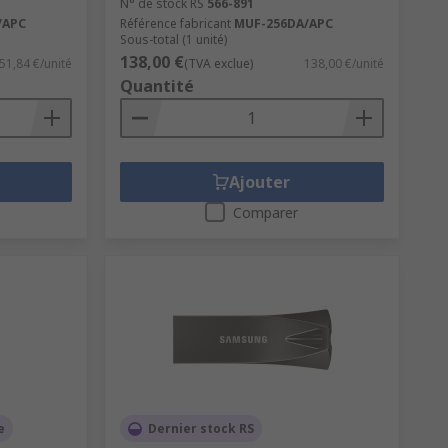
N° de stock RS
566-891
/APC
Référence fabricant
MUF-256DA/APC
Sous-total (1 unité)
138,00 €
51,84 €/unité
(TVA exclue)
138,00 €/unité
Quantité
Ajouter
Comparer
e
Dernier stock RS