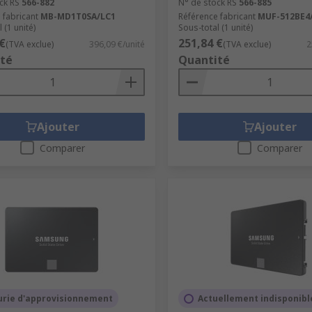
ck RS
566-882
N° de stock RS
566-885
 fabricant
MB-MD1T0SA/LC1
Référence fabricant
MUF-512BE4
 (1 unité)
Sous-total (1 unité)
€
251,84 €
(TVA exclue)
396,09 €/unité
(TVA exclue)
2
té
Quantité
Ajouter
Ajouter
Comparer
Comparer
urie d'approvisionnement
Actuellement indisponibl