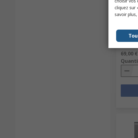
choisir vos
cliquez sur 
Dern
savoir plus
Samsung
N° de sto
Tou
Référence
Sous-total
69,00 €
Quanti