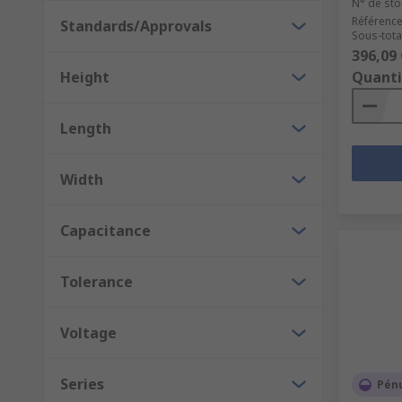
N° de sto
Référence
Standards/Approvals
Sous-total
396,09 
Height
Quanti
Length
Width
Capacitance
Tolerance
Voltage
Series
Pén