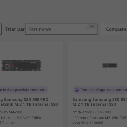
Trier par
Pertinence
Comparer
urie d'approvisionnement
Pénurie d'approvisionne
g Samsung SSD 990 PRO
Samsung Samsung SSD 990
atsink M.2 1 TB Internal SSD
M.2 1 TB Internal SSD
ck RS
566-900
N° de stock RS
566-909
 fabricant
MZ-V9P1T0BW
Référence fabricant
MZ-V9S1T0
 (1 unité)
Sous-total (1 unité)