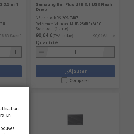
2.5 in 1
Samsung Bar Plus USB 3.1 USB Flash
Drive
N° de stock RS
209-7407
/EU
Référence fabricant
MUF-256BE4/APC
Sous-total (1 unité)
90,04 €
38,83 €/unité
(TVA exclue)
90,04 €/unité
Quantité
Ajouter
Comparer
tilisation,
rs. En
s pouvez