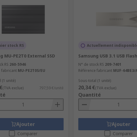
ier stock RS
Actuellement indisponibl
g MU-PE2T0 External SSD
Samsung USB 3.1 USB Flash
ck RS
260-5946
N° de stock RS
209-7401
 fabricant
MU-PE2T0S/EU
Référence fabricant
MUF-64BE3/
 (1 unité)
Sous-total (1 unité)
€
20,34 €
(TVA exclue)
797,59 €/unité
(TVA exclue)
té
Quantité
Ajouter
Ajouter
Comparer
Comparer