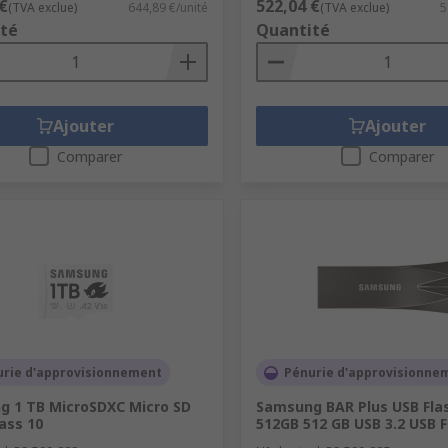
€
522,04 €
(TVA exclue)
644,89 €/unité
(TVA exclue)
5
té
Quantité
Ajouter
Ajouter
Comparer
Comparer
urie d'approvisionnement
Pénurie d'approvisionne
 1 TB MicroSDXC Micro SD
Samsung BAR Plus USB Flas
lass 10
512GB 512 GB USB 3.2 USB F