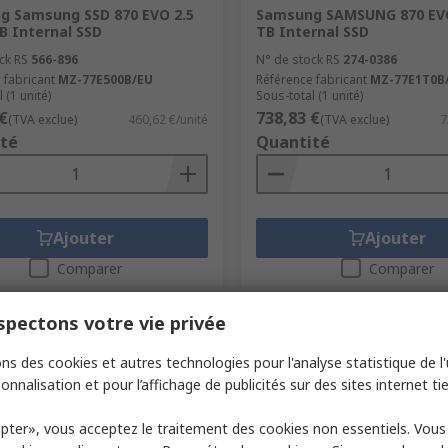
g Samsung SSD 870 EVO 2.5
Samsung SAMSUNG 870 EVO 
GB Internal SSD
TB Internal SSD
ck RS
566-896
N° de stock RS
274-0386
 fabricant
MZ-77E500B/EU
Référence fabricant
MZ-77E1T0B
 (1 unité)
Sous-total (1 unité)
€
738,83 €
(TVA exclue)
460,62 €/unité
(TVA exclue)
7
té
Quantité
Ajouter
Ajouter
Comparer
Comparer
pectons votre vie privée
ns des cookies et autres technologies pour l'analyse statistique de l'u
onnalisation et pour l’affichage de publicités sur des sites internet tie
pter», vous acceptez le traitement des cookies non essentiels. Vou