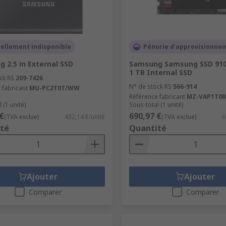
ellement indisponible
Pénurie d'approvisionne
 2.5 in External SSD
Samsung Samsung SSD 910
1 TB Internal SSD
ck RS
209-7426
N° de stock RS
566-914
 fabricant
MU-PC2T0T/WW
Référence fabricant
MZ-VAP1T0
 (1 unité)
Sous-total (1 unité)
€
690,97 €
(TVA exclue)
432,14 €/unité
(TVA exclue)
6
té
Quantité
Ajouter
Ajouter
Comparer
Comparer