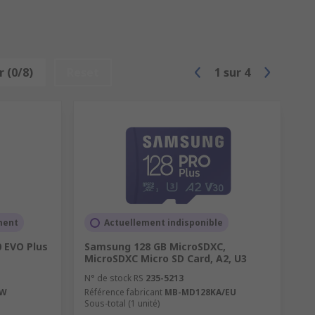
 (0/8)
Reset
1
sur
4
ment
Actuellement indisponible
 EVO Plus
Samsung 128 GB MicroSDXC,
MicroSDXC Micro SD Card, A2, U3
N° de stock RS
235-5213
BW
Référence fabricant
MB-MD128KA/EU
Sous-total (1 unité)