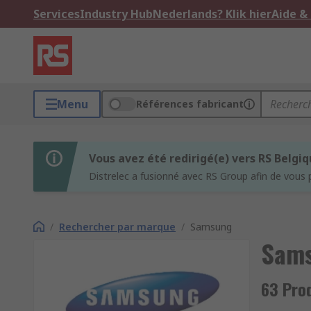
Services
Industry Hub
Nederlands? Klik hier
Aide &
Menu
Références fabricant
Vous avez été redirigé(e) vers RS Belgi
Distrelec a fusionné avec RS Group afin de vous 
/
Rechercher par marque
/
Samsung
Sam
63 Pro