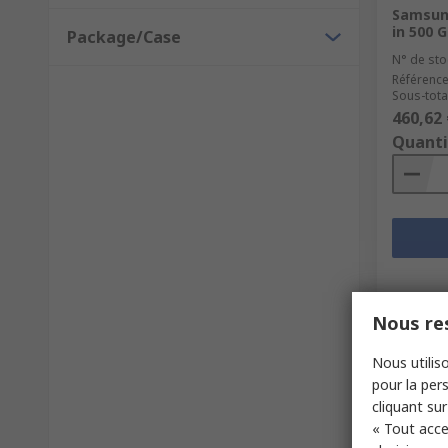
Samsun
in 500 
Package/Case
N° de sto
Référence
Sous-total
460,62 
Quanti
Nous res
Nous utiliso
pour la pers
cliquant sur
« Tout acce