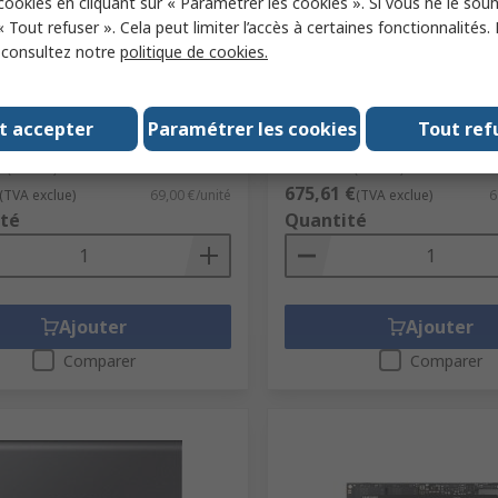
 cookies en cliquant sur « Paramétrer les cookies ». Si vous ne le sou
« Tout refuser ». Cela peut limiter l’accès à certaines fonctionnalités.
ier stock RS
Pénurie d'approvisionne
, consultez notre
politique de cookies.
 USB 3.1 USB Flash Drive
Samsung Samsung SSD 99
With Heatsink M.2 1 TB In
ck RS
209-7406
t accepter
Paramétrer les cookies
Tout ref
N° de stock RS
566-905
 fabricant
MUF-128BE4/APC
Référence fabricant
MZ-V9P1T0
 (1 unité)
Sous-total (1 unité)
675,61 €
(TVA exclue)
69,00 €/unité
(TVA exclue)
6
té
Quantité
Ajouter
Ajouter
Comparer
Comparer