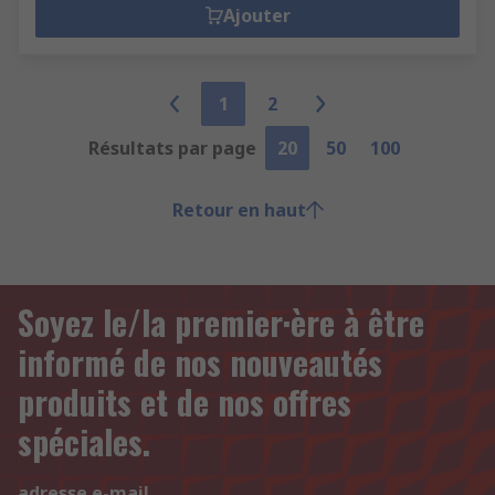
Ajouter
1
2
Résultats par page
20
50
100
Retour en haut
Soyez le/la premier·ère à être
informé de nos nouveautés
produits et de nos offres
spéciales.
adresse e-mail