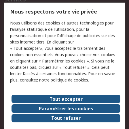
750.000 produits
2.500 marques
Nous respectons votre vie privée
Commander
Solutions d’achat
Nous utilisons des cookies et autres technologies pour
Retours
Support technique
l'analyse statistique de l'utilisation, pour la
Track & trace
personnalisation et pour l’affichage de publicités sur des
sites internet tiers. En cliquant sur
Legal
« Tout accepter», vous acceptez le traitement des
cookies non essentiels. Vous pouvez choisir vos cookies
Politique de cookies
Sécurité des e-mails
en cliquant sur « Paramétrer les cookies ». Si vous ne le
souhaitez pas, cliquez sur « Tout refuser ». Cela peut
Politique de protection
Conditions générales
limiter l’accès à certaines fonctionnalités. Pour en savoir
des données - Mise à
de vente
plus, consultez notre
politique de cookies.
jour
A propos de RS
Tout accepter
Le groupe RS Group
A propos de RS
Paramétrer les cookies
RS dans le monde
Travaillez chez RS
Tout refuser
ESG