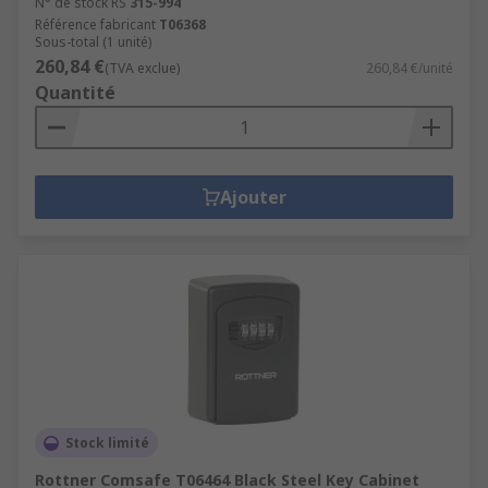
N° de stock RS
315-994
Référence fabricant
T06368
Sous-total (1 unité)
260,84 €
(TVA exclue)
260,84 €/unité
Quantité
Ajouter
Stock limité
Rottner Comsafe T06464 Black Steel Key Cabinet