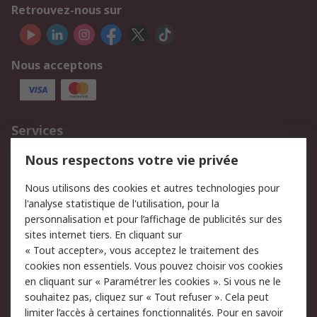
Retrouvez-nous sur
Nous acceptons
Services
750.000 produits
2.500 marques
Nous respectons votre vie privée
Commander
Solutions d’achat
Nous utilisons des cookies et autres technologies pour
Retours
Support technique
l'analyse statistique de l'utilisation, pour la
Track & trace
personnalisation et pour l’affichage de publicités sur des
sites internet tiers. En cliquant sur
Legal
« Tout accepter», vous acceptez le traitement des
cookies non essentiels. Vous pouvez choisir vos cookies
Politique de cookies
Sécurité des e-mails
en cliquant sur « Paramétrer les cookies ». Si vous ne le
souhaitez pas, cliquez sur « Tout refuser ». Cela peut
Politique de protection
Conditions générales
limiter l’accès à certaines fonctionnalités. Pour en savoir
des données - Mise à
de vente