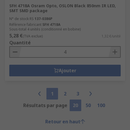
SFH 4718A Osram Opto, OSLON Black 850nm IR LED,
SMT SMD package
N° de stock RS
137-0386P
Référence fabricant
SFH 4718A
Sous-total 4 unités (conditionné en bobine)
5,28 €
(TVA exclue)
1,32 €/unité
Quantité
Ajouter
1
2
3
Résultats par page
20
50
100
Retour en haut