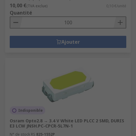
10,00 €
(TVA exclue)
0,10 €/unité
Quantité
Ajouter
Indisponible
Osram Opto2.8 → 3.4 V White LED PLCC 2 SMD, DURIS
E3 LCW JNSH.PC-CPCR-5L7N-1
N° de stock RS
825-1552P