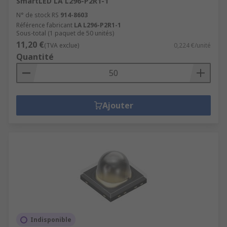
SmartLED LA L296-P2R1-1
N° de stock RS
914-8603
Référence fabricant
LA L296-P2R1-1
Sous-total (1 paquet de 50 unités)
11,20 €
(TVA exclue)
0,224 €/unité
Quantité
Ajouter
Indisponible