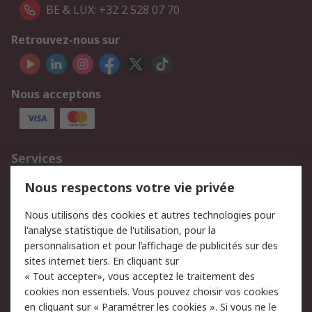
BE & LUX: +32 2 528 07 70
Retrouvez-nous sur
Nous acceptons
Services
750.000 produits
2.500 marques
Nous respectons votre vie privée
Commander
Solutions d’achat
Nous utilisons des cookies et autres technologies pour
Retours
Support technique
l'analyse statistique de l'utilisation, pour la
Track & trace
personnalisation et pour l’affichage de publicités sur des
sites internet tiers. En cliquant sur
Legal
« Tout accepter», vous acceptez le traitement des
cookies non essentiels. Vous pouvez choisir vos cookies
Politique de cookies
Sécurité des e-mails
en cliquant sur « Paramétrer les cookies ». Si vous ne le