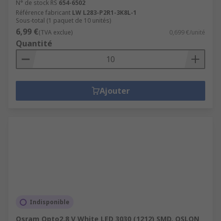
N° de stock RS
654-6502
Référence fabricant
LW L283-P2R1-3K8L-1
Sous-total (1 paquet de 10 unités)
6,99 €
(TVA exclue)
0,699 €/unité
Quantité
Ajouter
Indisponible
Osram Opto2.8 V White LED 3030 (1212) SMD, OSLON