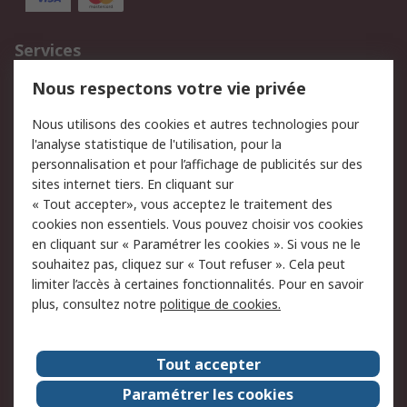
Services
750.000 produits
2.500 marques
Nous respectons votre vie privée
Commander
Solutions d’achat
Nous utilisons des cookies et autres technologies pour
Retours
Support technique
l'analyse statistique de l'utilisation, pour la
Track & trace
personnalisation et pour l’affichage de publicités sur des
sites internet tiers. En cliquant sur
Legal
« Tout accepter», vous acceptez le traitement des
cookies non essentiels. Vous pouvez choisir vos cookies
Politique de cookies
Sécurité des e-mails
en cliquant sur « Paramétrer les cookies ». Si vous ne le
souhaitez pas, cliquez sur « Tout refuser ». Cela peut
Politique de protection
Conditions générales
limiter l’accès à certaines fonctionnalités. Pour en savoir
des données - Mise à
de vente
plus, consultez notre
politique de cookies.
jour
A propos de RS
Tout accepter
Le groupe RS Group
A propos de RS
Paramétrer les cookies