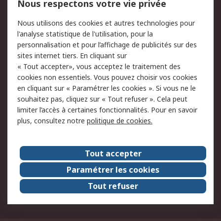
750.000 produits
2.500 marques
Nous respectons votre vie privée
Commander
Solutions d’achat
Nous utilisons des cookies et autres technologies pour
Retours
Support technique
l'analyse statistique de l'utilisation, pour la
Track & trace
personnalisation et pour l’affichage de publicités sur des
sites internet tiers. En cliquant sur
Legal
« Tout accepter», vous acceptez le traitement des
cookies non essentiels. Vous pouvez choisir vos cookies
Politique de cookies
Sécurité des e-mails
en cliquant sur « Paramétrer les cookies ». Si vous ne le
souhaitez pas, cliquez sur « Tout refuser ». Cela peut
Politique de protection
Conditions générales
limiter l’accès à certaines fonctionnalités. Pour en savoir
des données - Mise à
de vente
plus, consultez notre
politique de cookies.
jour
A propos de RS
Tout accepter
Le groupe RS Group
A propos de RS
Paramétrer les cookies
RS dans le monde
Travaillez chez RS
Tout refuser
ESG