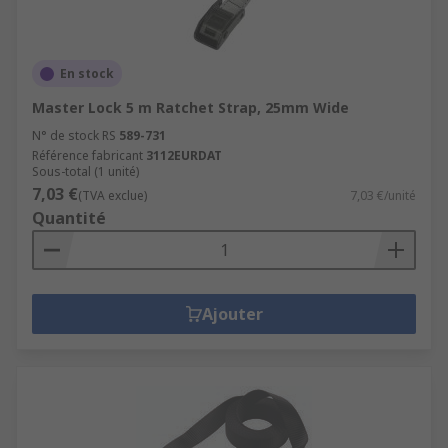
En stock
Master Lock 5 m Ratchet Strap, 25mm Wide
N° de stock RS
589-731
Référence fabricant
3112EURDAT
Sous-total (1 unité)
7,03 €
(TVA exclue)
7,03 €/unité
Quantité
Ajouter