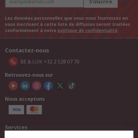
S'inscrire
Les données personnelles que vous nous fournissez en
vous inscrivant à cette liste de diffusion seront traitées
conformément à notre
politique de confidentialité
.
Contactez-nous
BE & LUX: +32 2 528 07 70
Retrouvez-nous sur
Nous acceptons
Services