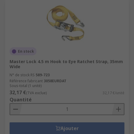
En stock
Master Lock 4.5 m Hook to Eye Ratchet Strap, 35mm
Wide
N° de stock RS
589-723
Référence fabricant
3058EURDAT
Sous-total (1 unité)
32,17 €
(TVA exclue)
32,17 €/unité
Quantité
Ajouter