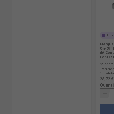
En s
Marqua
On-Off 
6A Cont
Contact
N° de sto
Référence
Sous-total
28,72 €
Quanti