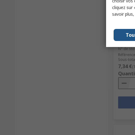
choisir vos
cliquez sur 
savoir plus
En s
Marquar
Tou
Switch, 
mm Cuto
N° de sto
Référence
Sous-total
7,34 €
(
Quanti