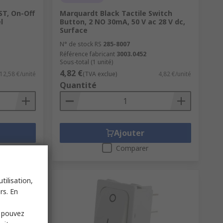
ST, On-Off
Marquardt Black Tactile Switch
l
Button, 2 NO 30mA, 50 V ac 28 V dc,
Surface
N° de stock RS
285-8007
Référence fabricant
3003.0452
Sous-total (1 unité)
4,82 €
12,58 €/unité
(TVA exclue)
4,82 €/unité
Quantité
Ajouter
Comparer
tilisation,
rs. En
s pouvez