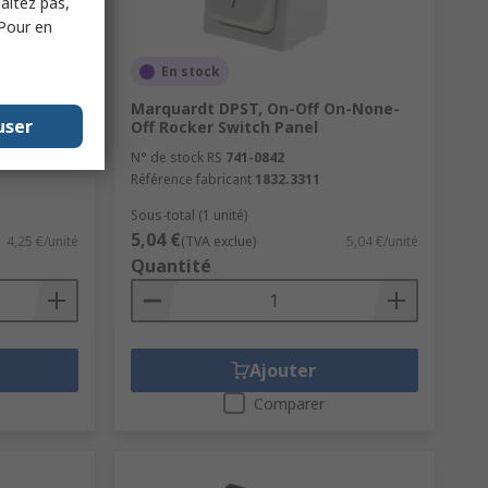
haitez pas,
 Pour en
En stock
n On-
Marquardt DPST, On-Off On-None-
user
nel
Off Rocker Switch Panel
N° de stock RS
741-0842
Référence fabricant
1832.3311
Sous-total (1 unité)
5,04 €
4,25 €/unité
(TVA exclue)
5,04 €/unité
Quantité
Ajouter
Comparer