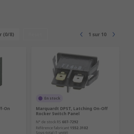
 (0/8)
Reset
1
sur
10
En stock
ff-On
Marquardt DPST, Latching On-Off
Rocker Switch Panel
N° de stock RS
607-7292
Référence fabricant
1552.3102
Sous-total (1 unité)