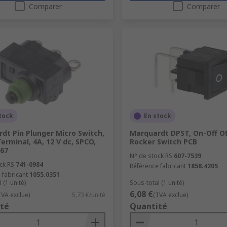
Comparer
Comparer
tock
En stock
dt Pin Plunger Micro Switch,
Marquardt DPST, On-Off O
erminal, 4A, 12 V dc, SPCO,
Rocker Switch PCB
P67
N° de stock RS
607-7539
ck RS
741-0984
Référence fabricant
1858.4205
 fabricant
1055.0351
 (1 unité)
Sous-total (1 unité)
6,08 €
TVA exclue)
5,73 €/unité
(TVA exclue)
té
Quantité