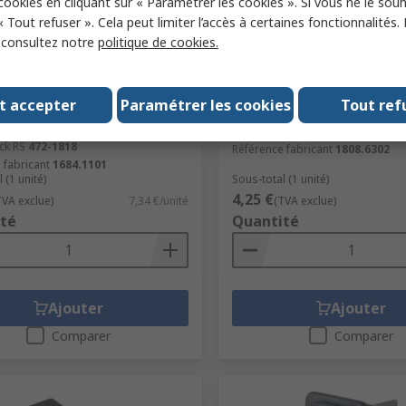
 cookies en cliquant sur « Paramétrer les cookies ». Si vous ne le sou
« Tout refuser ». Cela peut limiter l’accès à certaines fonctionnalités.
, consultez notre
politique de cookies.
tock
En stock
dt 1683 Series Push Button
Marquardt SPDT, On-Off-O
t accepter
Paramétrer les cookies
Tout ref
Latching, Panel, 12.9 x 19.2
None-On Rocker Switch Pa
ut, DPDT, IP67 250 V ac
N° de stock RS
741-0883
ck RS
472-1818
Référence fabricant
1808.6302
 fabricant
1684.1101
 (1 unité)
Sous-total (1 unité)
4,25 €
TVA exclue)
7,34 €/unité
(TVA exclue)
té
Quantité
Ajouter
Ajouter
Comparer
Comparer