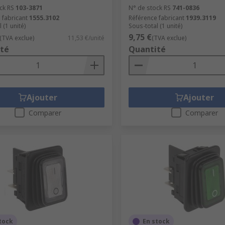
ck RS
103-3871
N° de stock RS
741-0836
 fabricant
1555.3102
Référence fabricant
1939.3119
 (1 unité)
Sous-total (1 unité)
9,75 €
(TVA exclue)
11,53 €/unité
(TVA exclue)
té
Quantité
Ajouter
Ajouter
Comparer
Comparer
tock
En stock