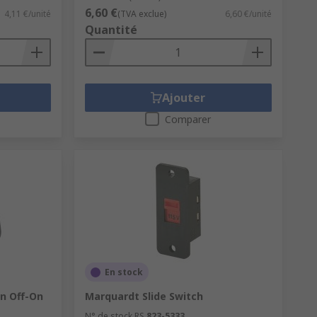
6,60 €
4,11 €/unité
(TVA exclue)
6,60 €/unité
Quantité
Ajouter
Comparer
En stock
n Off-On
Marquardt Slide Switch
N° de stock RS
823-5333