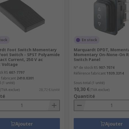
tock
En stock
rdt Foot Switch Momentary
Marquardt DPDT, Momenta
Foot Switch - SPST Polyamide
Momentary On-None-On R
act Current, 250 V ac
Switch Panel
 Voltage
N° de stock RS
907-7074
ck RS
607-7797
Référence fabricant
1939.3314
 fabricant
2410.0301
 (1 unité)
Sous-total (1 unité)
10,30 €
(TVA exclue)
28,72 €/unité
(TVA exclue)
té
Quantité
Ajouter
Ajouter