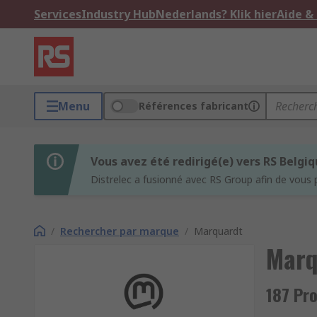
Services
Industry Hub
Nederlands? Klik hier
Aide &
Menu
Références fabricant
Vous avez été redirigé(e) vers RS Belgi
Distrelec a fusionné avec RS Group afin de vous 
/
Rechercher par marque
/
Marquardt
Marq
187 Pr