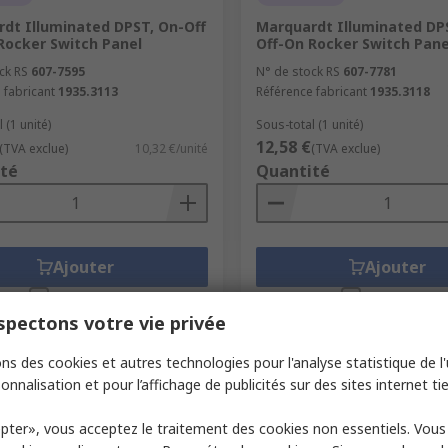
dt Illuminated DPST, On-Off
Marquardt Illuminated DP
Rocker Switch Panel
Off-On Rocker Switch Pane
ck RS
607-7595
N° de stock RS
607-7781
 fabricant
1935.3113
Référence fabricant
1935.3118
 (1 unité)
Sous-total (1 unité)
12,58 €
(TVA exclue)
10,32 €/unité
(TVA exclue)
té
Quantité
Ajouter
Ajouter
Comparer
Comparer
pectons votre vie privée
ns des cookies et autres technologies pour l'analyse statistique de l'u
onnalisation et pour l’affichage de publicités sur des sites internet tie
pter», vous acceptez le traitement des cookies non essentiels. Vou