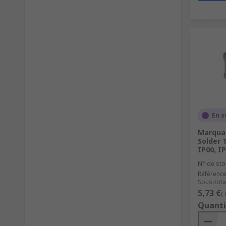
En s
Marquar
Solder T
IP00, I
N° de sto
Référence
Sous-total
5,73 €
(
Quanti