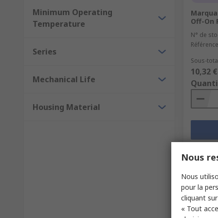
Minimum Operating
Marquar
Off-On 
Temperature
N° de sto
Référence
Series
Sous-total
10,32 €
Mechanical Life
Quanti
Housing Material
Nous res
Nous utiliso
pour la pers
cliquant sur
« Tout acce