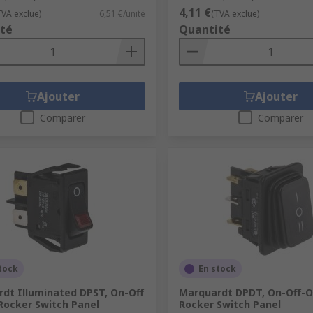
4,11 €
TVA exclue)
6,51 €/unité
(TVA exclue)
té
Quantité
Ajouter
Ajouter
Comparer
Comparer
tock
En stock
dt Illuminated DPST, On-Off
Marquardt DPDT, On-Off-O
Rocker Switch Panel
Rocker Switch Panel