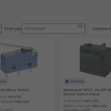
Trier par
Pertinence
Comparer
tock
En stock
dt Micro Switch
Marquardt DPST, On-Off O
Rocker Switch Panel
ck RS
741-0754
N° de stock RS
607-7359
 fabricant
1050.5202
Référence fabricant
1802.1221
 (1 unité)
Sous-total (1 unité)