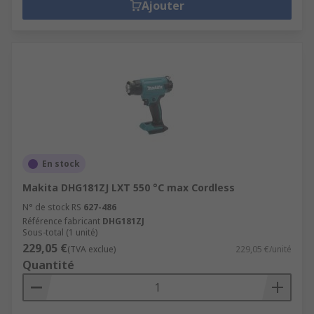
Ajouter
En stock
Makita DHG181ZJ LXT 550 °C max Cordless
N° de stock RS
627-486
Référence fabricant
DHG181ZJ
Sous-total (1 unité)
229,05 €
(TVA exclue)
229,05 €/unité
Quantité