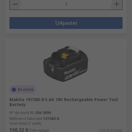
Ajouter
En stock
Makita 197280-8 5 Ah 18V Rechargeable Power Tool
Battery
N° de stock RS
256-5899
Référence fabricant
197280-8
Sous-total (1 unité)
150,32 €
(TVA exclue)
150,32 €/unité