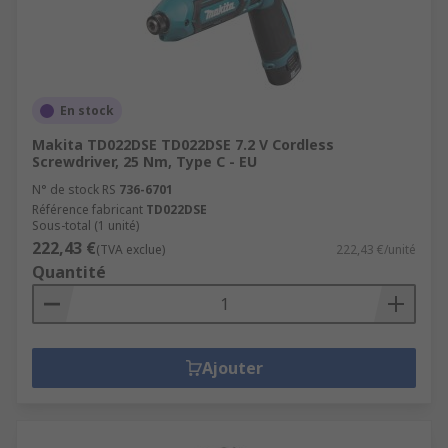
En stock
Makita TD022DSE TD022DSE 7.2 V Cordless
Screwdriver, 25 Nm, Type C - EU
N° de stock RS
736-6701
Référence fabricant
TD022DSE
Sous-total (1 unité)
222,43 €
(TVA exclue)
222,43 €/unité
Quantité
Ajouter