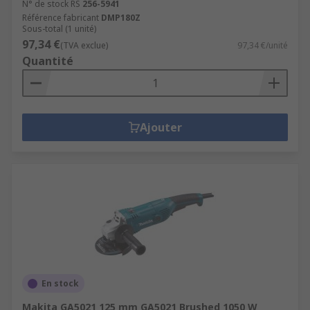
N° de stock RS
256-5941
Référence fabricant
DMP180Z
Sous-total (1 unité)
97,34 €
(TVA exclue)
97,34 €/unité
Quantité
Ajouter
En stock
Makita GA5021 125 mm GA5021 Brushed 1050 W