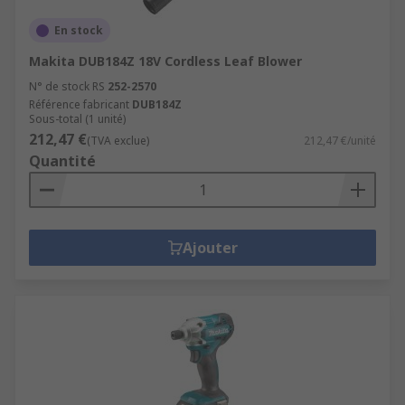
En stock
Makita DUB184Z 18V Cordless Leaf Blower
N° de stock RS
252-2570
Référence fabricant
DUB184Z
Sous-total (1 unité)
212,47 €
(TVA exclue)
212,47 €/unité
Quantité
Ajouter