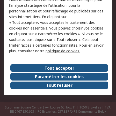
Retours
Support technique
l'analyse statistique de l'utilisation, pour la
Track & trace
personnalisation et pour l’affichage de publicités sur des
sites internet tiers. En cliquant sur
Legal
« Tout accepter», vous acceptez le traitement des
cookies non essentiels. Vous pouvez choisir vos cookies
Politique de cookies
Sécurité des e-mails
en cliquant sur « Paramétrer les cookies ». Si vous ne le
souhaitez pas, cliquez sur « Tout refuser ». Cela peut
Politique de protection
Conditions générales
limiter l’accès à certaines fonctionnalités. Pour en savoir
des données - Mise à
de vente
plus, consultez notre
politique de cookies.
jour
A propos de RS
Tout accepter
Le groupe RS Group
A propos de RS
Paramétrer les cookies
RS dans le monde
Travaillez chez RS
Tout refuser
ESG
Stephanie Square Centre | Av. Louise 65, box 11 | 1050 Bruxelles | TVA:
BE 0467.850.695 | RC Bruxelles: 637.337
© RS Components Belux