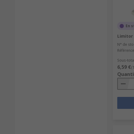
En s
Limitor
N° de sto
Référence
Sous-total
6,59 €
(
Quanti