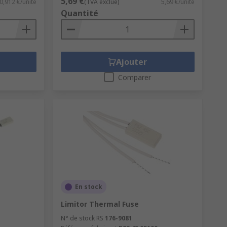
5,69 €
0,912 €/unité
(TVA exclue)
5,69 €/unité
Quantité
Ajouter
Comparer
En stock
Limitor Thermal Fuse
N° de stock RS
176-9081