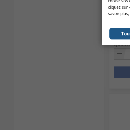
choisir vos
Limitor
cliquez sur 
N° de sto
savoir plus
Référence
Sous-total
Tou
5,61 €
(
Quanti