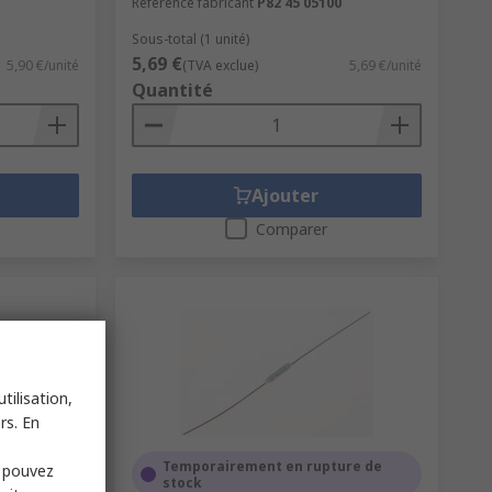
Référence fabricant
P82 45 05100
Sous-total (1 unité)
5,69 €
5,90 €/unité
(TVA exclue)
5,69 €/unité
Quantité
Ajouter
Comparer
tilisation,
rs. En
Temporairement en rupture de
s pouvez
stock