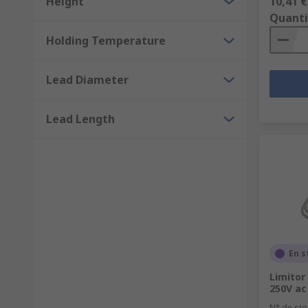
Height
10,41 €
Quanti
Holding Temperature
Lead Diameter
Lead Length
En s
Limitor
250V ac
N° de sto