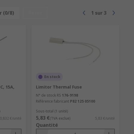
 (0/8)
Reset
1
sur
3
En stock
C, 15A,
Limitor Thermal Fuse
N° de stock RS
176-9198
Référence fabricant
P82 125 05100
)
Sous-total (1 unité)
5,83 €
0,832 €/unité
(TVA exclue)
5,83 €/unité
Quantité