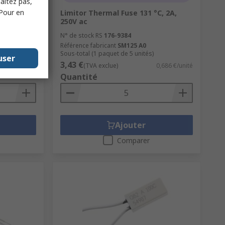
haitez pas,
 Pour en
Limitor Thermal Fuse 131 °C, 2A,
250V ac
100
N° de stock RS
176-9384
Référence fabricant
SM125 A0
Sous-total (1 paquet de 5 unités)
user
3,43 €
6,75 €/unité
(TVA exclue)
0,686 €/unité
Quantité
Ajouter
Comparer