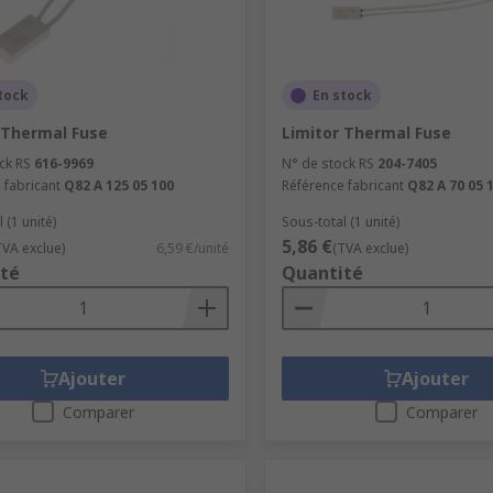
tock
En stock
 Thermal Fuse
Limitor Thermal Fuse
ck RS
616-9969
N° de stock RS
204-7405
 fabricant
Q82 A 125 05 100
Référence fabricant
Q82 A 70 05 
 (1 unité)
Sous-total (1 unité)
5,86 €
TVA exclue)
6,59 €/unité
(TVA exclue)
té
Quantité
Ajouter
Ajouter
Comparer
Comparer