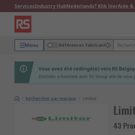
Services
Industry Hub
Nederlands? Klik hier
Aide &
Menu
Références fabricant
Vous avez été redirigé(e) vers RS Belgi
Distrelec a fusionné avec RS Group afin de vous 
/
Rechercher par marque
/
Limitor
Limi
43 Pro