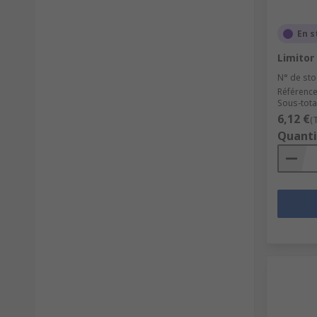
En s
Limitor
N° de sto
Référence
Sous-total
6,12 €
(
Quanti