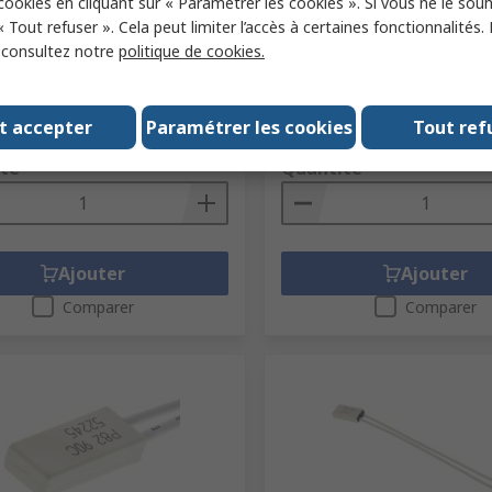
 cookies en cliquant sur « Paramétrer les cookies ». Si vous ne le sou
 Thermal Fuse
Limitor Thermal Fuse
« Tout refuser ». Cela peut limiter l’accès à certaines fonctionnalités.
ck RS
176-9160
N° de stock RS
204-7398
, consultez notre
politique de cookies.
 fabricant
P82 100 05100
Référence fabricant
Q82 A 60 05 
 (1 unité)
Sous-total (1 unité)
t accepter
Paramétrer les cookies
Tout ref
6,75 €
TVA exclue)
5,61 €/unité
(TVA exclue)
té
Quantité
Ajouter
Ajouter
Comparer
Comparer