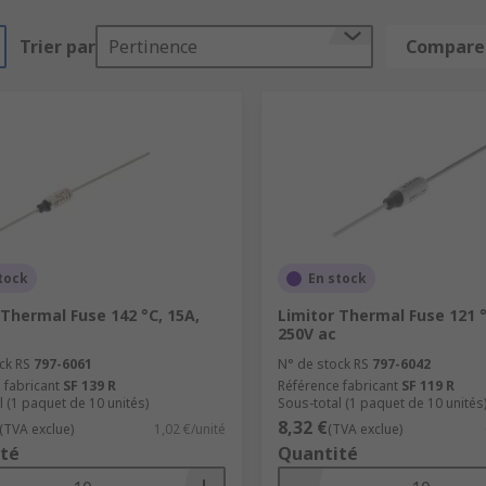
Trier par
Pertinence
Comparer
tock
En stock
 Thermal Fuse 142 °C, 15A,
Limitor Thermal Fuse 121 °
250V ac
ck RS
797-6061
N° de stock RS
797-6042
 fabricant
SF 139 R
Référence fabricant
SF 119 R
l (1 paquet de 10 unités)
Sous-total (1 paquet de 10 unités
8,32 €
(TVA exclue)
1,02 €/unité
(TVA exclue)
té
Quantité