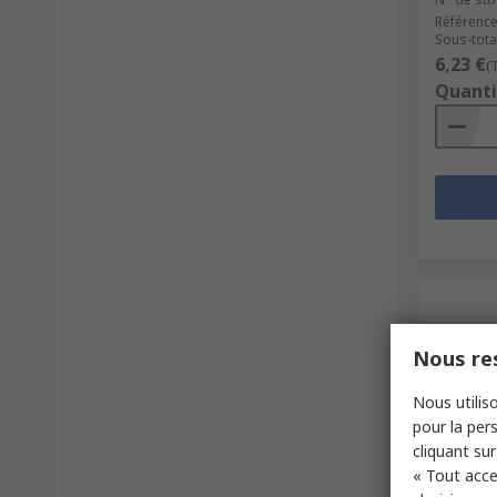
Référence
Sous-total
6,23 €
(
Quanti
Nous res
Nous utiliso
pour la pers
cliquant sur
En s
« Tout acce