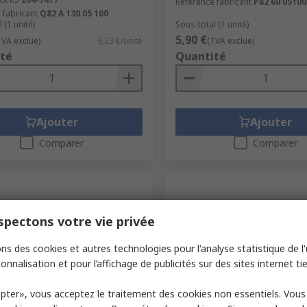
Référence fabricant
P82 60 05100
 fabricant
Q82 A 130 05 100
 (1 unité)
Sous-total (1 unité)
5,90 €
TVA exclue)
6,23 €/unité
(TVA exclue)
té
Quantité
Ajouter
Ajouter
Comparer
Comparer
pectons votre vie privée
ns des cookies et autres technologies pour l'analyse statistique de l'u
onnalisation et pour l’affichage de publicités sur des sites internet tie
tock
En stock
pter», vous acceptez le traitement des cookies non essentiels. Vou