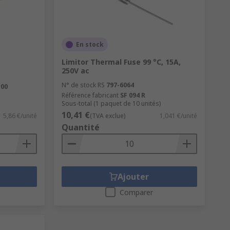
En stock
Limitor Thermal Fuse 99 °C, 15A,
250V ac
N° de stock RS
797-6064
100
Référence fabricant
SF 094 R
Sous-total (1 paquet de 10 unités)
10,41 €
5,86 €/unité
(TVA exclue)
1,041 €/unité
Quantité
Ajouter
Comparer