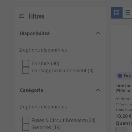
Filtres
Disponibilité
2 options disponibles
En stock (40)
En réapprovisionnement (3)
En s
Limitor
Catégorie
250V ac
N° de sto
Référence
2 options disponibles
Sous-tota
10,20 €
Fuses & Circuit Breakers (24)
Quanti
Switches (19)