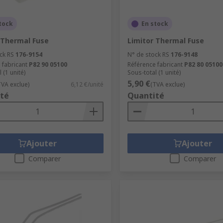
tock
En stock
 Thermal Fuse
Limitor Thermal Fuse
ck RS
176-9154
N° de stock RS
176-9148
 fabricant
P82 90 05100
Référence fabricant
P82 80 05100
 (1 unité)
Sous-total (1 unité)
5,90 €
TVA exclue)
6,12 €/unité
(TVA exclue)
té
Quantité
Ajouter
Ajouter
Comparer
Comparer