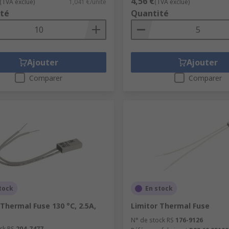
4,56 €
(TVA exclue)
1,041 €/unité
(TVA exclue)
té
Quantité
Ajouter
Ajouter
Comparer
Comparer
tock
En stock
 Thermal Fuse 130 °C, 2.5A,
Limitor Thermal Fuse
N° de stock RS
176-9126
ck RS
204-7477