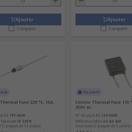
Ajouter
Ajouter
Comparer
Comparer
tock
En stock
 Thermal Fuse 229 °C, 15A,
Limitor Thermal Fuse 115 °
250V ac
ck RS
797-6030
N° de stock RS
124-5058
 fabricant
SF 229 R
Référence fabricant
A2-3AF
l (1 paquet de 10 unités)
Sous-total (1 paquet de 5 unités)