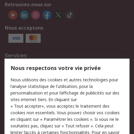
Retrouvez-nous sur
Nous acceptons
Services
750.000 produits
2.500 marques
Nous respectons votre vie privée
Commander
Solutions d’achat
Nous utilisons des cookies et autres technologies pour
Retours
Support technique
l'analyse statistique de l'utilisation, pour la
Track & trace
personnalisation et pour l’affichage de publicités sur des
sites internet tiers. En cliquant sur
Legal
« Tout accepter», vous acceptez le traitement des
cookies non essentiels. Vous pouvez choisir vos cookies
Politique de cookies
Sécurité des e-mails
en cliquant sur « Paramétrer les cookies ». Si vous ne le
souhaitez pas, cliquez sur « Tout refuser ». Cela peut
Politique de protection
Conditions générales
limiter l’accès à certaines fonctionnalités. Pour en savoir
des données - Mise à
de vente