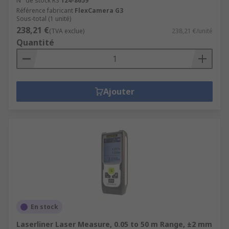
N° de stock RS
124-8659
Référence fabricant
FlexCamera G3
Sous-total (1 unité)
238,21 €
(TVA exclue)
238,21 €/unité
Quantité
Ajouter
En stock
Laserliner Laser Measure, 0.05 to 50 m Range, ±2 mm