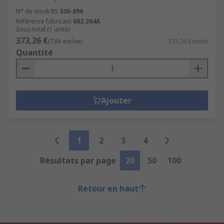
N° de stock RS
330-896
Référence fabricant
082.264A
Sous-total (1 unité)
373,26 €
(TVA exclue)
373,26 €/unité
Quantité
Ajouter
1
2
3
4
Résultats par page
20
50
100
Retour en haut