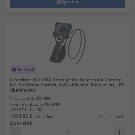
Ajouter
En stock
Laserliner 092.935A 9 mm probe Inspection Camera
Kit, 1 m Probe Length, 640 x 480 pixel Resolution, LED
Illumination
N° de stock RS
288-680
Référence fabricant
092.935A
Sous-total (1 unité)
1 824,53 €
(TVA exclue)
1 824,53 €/unité
Quantité