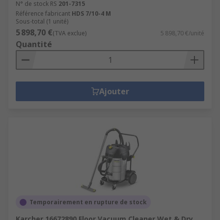
N° de stock RS
201-7315
Référence fabricant
HDS 7/10-4 M
Sous-total (1 unité)
5 898,70 €
(TVA exclue)
5 898,70 €/unité
Quantité
Ajouter
Temporairement en rupture de stock
Karcher 16672890 Floor Vacuum Cleaner Wet & Dry