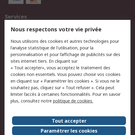
Services
750.000 produits
2.500 marques
Nous respectons votre vie privée
Commander
Solutions d’achat
Nous utilisons des cookies et autres technologies pour
Retours
Support technique
l'analyse statistique de l'utilisation, pour la
Track & trace
personnalisation et pour l’affichage de publicités sur des
sites internet tiers. En cliquant sur
Legal
« Tout accepter», vous acceptez le traitement des
cookies non essentiels. Vous pouvez choisir vos cookies
Politique de cookies
Sécurité des e-mails
en cliquant sur « Paramétrer les cookies ». Si vous ne le
souhaitez pas, cliquez sur « Tout refuser ». Cela peut
Politique de protection
Conditions générales
limiter l’accès à certaines fonctionnalités. Pour en savoir
des données - Mise à
de vente
plus, consultez notre
politique de cookies.
jour
A propos de RS
Tout accepter
Le groupe RS Group
A propos de RS
Paramétrer les cookies