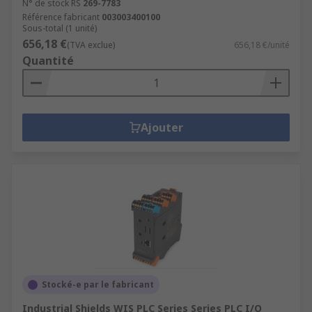
N° de stock RS
269-7783
Référence fabricant
003003400100
Sous-total (1 unité)
656,18 €
(TVA exclue)
656,18 €/unité
Quantité
Ajouter
Stocké-e par le fabricant
Industrial Shields WIS PLC Series Series PLC I/O