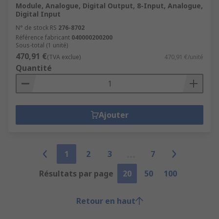
Module, Analogue, Digital Output, 8-Input, Analogue,
Digital Input
N° de stock RS
276-8702
Référence fabricant
040000200200
Sous-total (1 unité)
470,91 €
(TVA exclue)
470,91 €/unité
Quantité
Ajouter
1
2
3
7
Résultats par page
20
50
100
Retour en haut