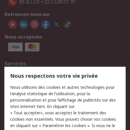
BE & LUX: +32 2 528 07 70
Retrouvez-nous sur
Nous acceptons
Services
750.000 produits
2.500 marques
Nous respectons votre vie privée
Commander
Solutions d’achat
Nous utilisons des cookies et autres technologies pour
Retours
Support technique
l'analyse statistique de l'utilisation, pour la
Track & trace
personnalisation et pour l’affichage de publicités sur des
sites internet tiers. En cliquant sur
Legal
« Tout accepter», vous acceptez le traitement des
cookies non essentiels. Vous pouvez choisir vos cookies
Politique de cookies
Sécurité des e-mails
en cliquant sur « Paramétrer les cookies ». Si vous ne le