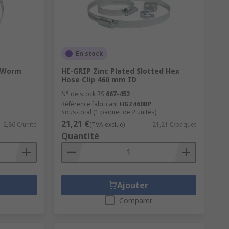
En stock
x Worm
HI-GRIP Zinc Plated Slotted Hex
Hose Clip 460 mm ID
N° de stock RS
667-452
Référence fabricant
HGZ460BP
Sous-total (1 paquet de 2 unités)
21,21 €
2,86 €/unité
(TVA exclue)
21,21 €/paquet
Quantité
Ajouter
Comparer