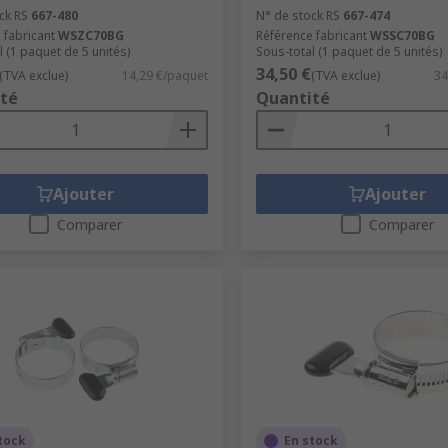
ck RS
667-480
N° de stock RS
667-474
 fabricant
WSZC70BG
Référence fabricant
WSSC70BG
l (1 paquet de 5 unités)
Sous-total (1 paquet de 5 unités)
34,50 €
(TVA exclue)
14,29 €/paquet
(TVA exclue)
34
té
Quantité
Ajouter
Ajouter
Comparer
Comparer
tock
En stock