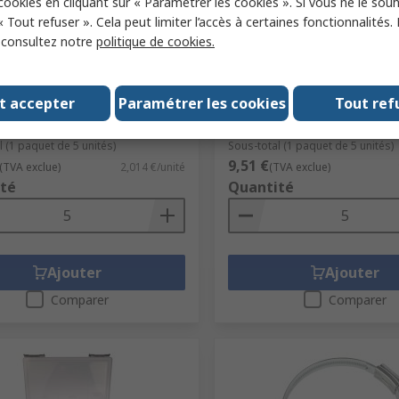
 cookies en cliquant sur « Paramétrer les cookies ». Si vous ne le sou
« Tout refuser ». Cela peut limiter l’accès à certaines fonctionnalités.
, consultez notre
politique de cookies.
tock
En stock
 Steel Wing Worm Drive 16
HI-GRIP Steel Slotted He
Drive 60 mm ID
t accepter
Paramétrer les cookies
Tout ref
ck RS
270-013
N° de stock RS
525-284
 fabricant
WSZC16BG
Référence fabricant
HGZ60BP
l (1 paquet de 5 unités)
Sous-total (1 paquet de 5 unités)
9,51 €
(TVA exclue)
2,014 €/unité
(TVA exclue)
té
Quantité
Ajouter
Ajouter
Comparer
Comparer