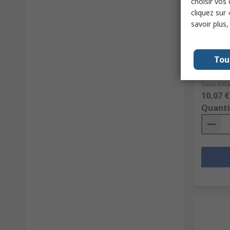
choisir vos
cliquez sur 
savoir plus
En s
HI-GRIP
mm ID
Tou
N° de sto
Référence
Sous-tota
10,07 €
Quanti