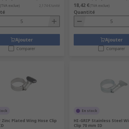
18,42 €
(TVA exclue)
2,174 €/unité
(TVA exclue)
té
Quantité
Ajouter
Ajouter
Comparer
Comparer
tock
En stock
 Zinc Plated Wing Hose Clip
HI-GRIP Stainless Steel W
ID
Clip 70 mm ID