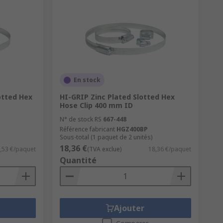
En stock
otted Hex
HI-GRIP Zinc Plated Slotted Hex
Hose Clip 400 mm ID
N° de stock RS
667-448
Référence fabricant
HGZ400BP
Sous-total (1 paquet de 2 unités)
18,36 €
,53 €/paquet
(TVA exclue)
18,36 €/paquet
Quantité
Ajouter