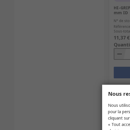
HI-GRIP
mm ID
N° de sto
Référence
Sous-tota
11,37 €
Quanti
Nous res
Nous utiliso
pour la pers
cliquant sur
« Tout acce