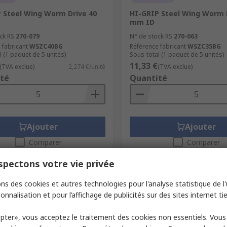
 Steel Wing Worm Drive 40
HI-GRIP Steel Wing Worm 
mm ID
ck RS
270-079
N° de stock RS
270-063
 fabricant
WSZC40BG
Référence fabricant
WSZC35BG
l (1 paquet de 5 unités)
Sous-total (1 paquet de 5 unités)
11,33 €
(TVA exclue)
2,274 €/unité
(TVA exclue)
té
Quantité
Ajouter
Ajouter
Comparer
Comparer
pectons votre vie privée
ns des cookies et autres technologies pour l'analyse statistique de l'u
onnalisation et pour l’affichage de publicités sur des sites internet tie
pter», vous acceptez le traitement des cookies non essentiels. Vou