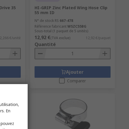
Drive 35
HI-GRIP Zinc Plated Wing Hose Clip
55 mm ID
N° de stock RS
667-478
Référence fabricant
WSZC55BG
Sous-total (1 paquet de 5 unités)
12,92 €
2,266 €/unité
(TVA exclue)
12,92 €/paquet
Quantité
Ajouter
Comparer
tilisation,
rs. En
s pouvez