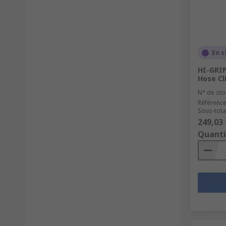
En s
HI-GRIP
Hose Cli
N° de sto
Référence
Sous-total
249,03 
Quanti