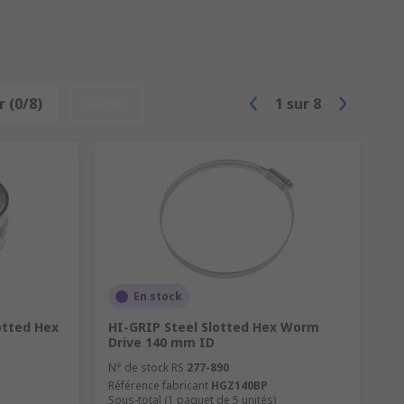
 (0/8)
Reset
1
sur
8
En stock
otted Hex
HI-GRIP Steel Slotted Hex Worm
Drive 140 mm ID
N° de stock RS
277-890
Référence fabricant
HGZ140BP
Sous-total (1 paquet de 5 unités)