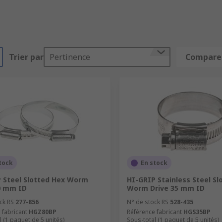
Trier par
Pertinence
Comparer
tock
En stock
 Steel Slotted Hex Worm
HI-GRIP Stainless Steel Sl
0 mm ID
Worm Drive 35 mm ID
ck RS
277-856
N° de stock RS
528-435
 fabricant
HGZ80BP
Référence fabricant
HGS35BP
l (1 paquet de 5 unités)
Sous-total (1 paquet de 5 unités)