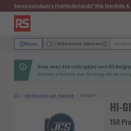
Services
Industry Hub
Nederlands? Klik hier
Aide &
Menu
Références fabricant
Vous avez été redirigé(e) vers RS Belgi
Distrelec a fusionné avec RS Group afin de vous 
/
Rechercher par marque
/
HI-GRIP
HI-G
150 Pr