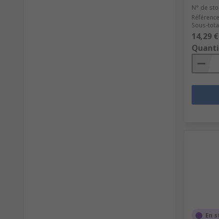
N° de sto
Référence
Sous-tota
14,29 €
Quanti
En s