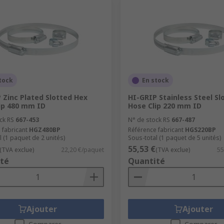
tock
En stock
 Zinc Plated Slotted Hex
HI-GRIP Stainless Steel Sl
ip 480 mm ID
Hose Clip 220 mm ID
ck RS
667-453
N° de stock RS
667-487
 fabricant
HGZ480BP
Référence fabricant
HGS220BP
l (1 paquet de 2 unités)
Sous-total (1 paquet de 5 unités)
55,53 €
(TVA exclue)
22,20 €/paquet
(TVA exclue)
55
té
Quantité
Ajouter
Ajouter