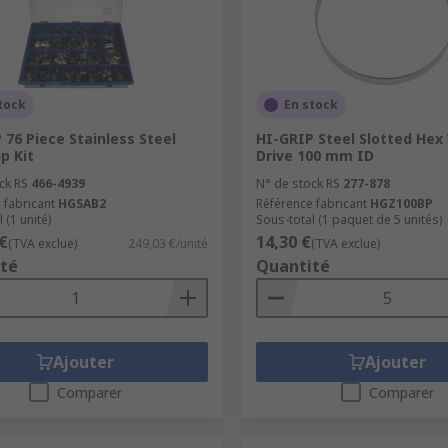
tock
En stock
 76 Piece Stainless Steel
HI-GRIP Steel Slotted He
p Kit
Drive 100 mm ID
ck RS
466-4939
N° de stock RS
277-878
 fabricant
HGSAB2
Référence fabricant
HGZ100BP
 (1 unité)
Sous-total (1 paquet de 5 unités)
€
14,30 €
(TVA exclue)
249,03 €/unité
(TVA exclue)
té
Quantité
Ajouter
Ajouter
Comparer
Comparer