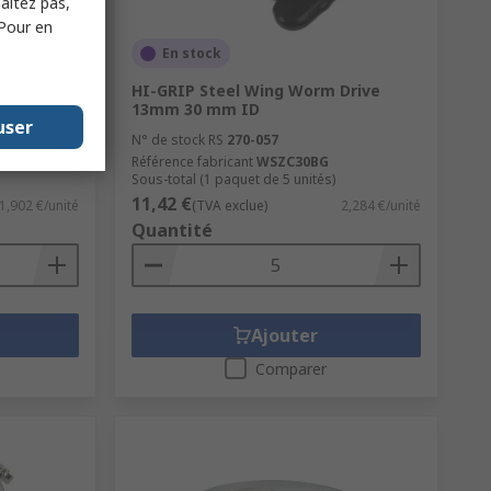
haitez pas,
 Pour en
En stock
x Worm
HI-GRIP Steel Wing Worm Drive
13mm 30 mm ID
user
N° de stock RS
270-057
Référence fabricant
WSZC30BG
Sous-total (1 paquet de 5 unités)
11,42 €
1,902 €/unité
(TVA exclue)
2,284 €/unité
Quantité
Ajouter
Comparer