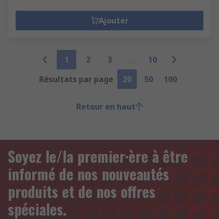
Ajouter
1
2
3
10
Résultats par page
20
50
100
Retour en haut
Soyez le/la premier·ère à être
informé de nos nouveautés
produits et de nos offres
spéciales.