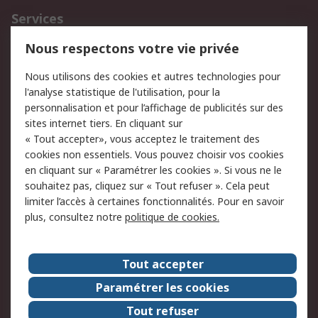
Services
750.000 produits
2.500 marques
Nous respectons votre vie privée
Commander
Solutions d’achat
Nous utilisons des cookies et autres technologies pour
Retours
Support technique
l'analyse statistique de l'utilisation, pour la
Track & trace
personnalisation et pour l’affichage de publicités sur des
sites internet tiers. En cliquant sur
Legal
« Tout accepter», vous acceptez le traitement des
cookies non essentiels. Vous pouvez choisir vos cookies
Politique de cookies
Sécurité des e-mails
en cliquant sur « Paramétrer les cookies ». Si vous ne le
souhaitez pas, cliquez sur « Tout refuser ». Cela peut
Politique de protection
Conditions générales
limiter l’accès à certaines fonctionnalités. Pour en savoir
des données - Mise à
de vente
plus, consultez notre
politique de cookies.
jour
A propos de RS
Tout accepter
Le groupe RS Group
A propos de RS
Paramétrer les cookies
RS dans le monde
Travaillez chez RS
Tout refuser