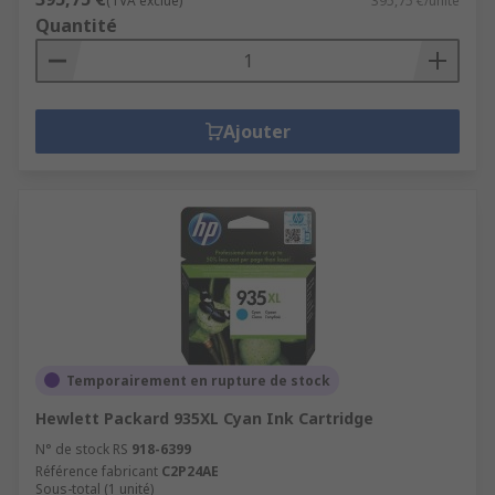
(TVA exclue)
395,75 €/unité
Quantité
Ajouter
Temporairement en rupture de stock
Hewlett Packard 935XL Cyan Ink Cartridge
N° de stock RS
918-6399
Référence fabricant
C2P24AE
Sous-total (1 unité)