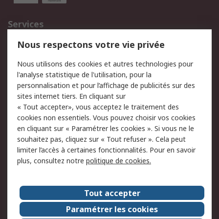
Services
750.000 produits
2.500 marques
Nous respectons votre vie privée
Commander
Solutions d’achat
Nous utilisons des cookies et autres technologies pour
Retours
Support technique
l'analyse statistique de l'utilisation, pour la
Track & trace
personnalisation et pour l’affichage de publicités sur des
sites internet tiers. En cliquant sur
Legal
« Tout accepter», vous acceptez le traitement des
cookies non essentiels. Vous pouvez choisir vos cookies
Politique de cookies
Sécurité des e-mails
en cliquant sur « Paramétrer les cookies ». Si vous ne le
souhaitez pas, cliquez sur « Tout refuser ». Cela peut
Politique de protection
Conditions générales
limiter l’accès à certaines fonctionnalités. Pour en savoir
des données - Mise à
de vente
plus, consultez notre
politique de cookies.
jour
A propos de RS
Tout accepter
Le groupe RS Group
A propos de RS
Paramétrer les cookies