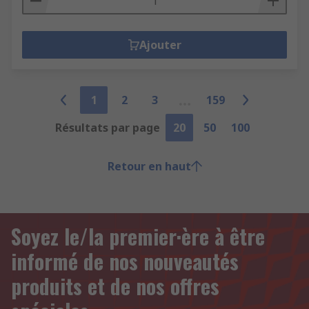
Ajouter
1
2
3
159
Résultats par page
20
50
100
Retour en haut
Soyez le/la premier·ère à être
informé de nos nouveautés
produits et de nos offres