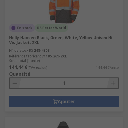
En stock
RS Better World
Helly Hansen Black, Green, White, Yellow Unisex Hi
Vis Jacket, 2XL
N° de stock RS
248-4308
Référence fabricant
71185_269-2XL
Sous-total (1 unité)
144,44 €
(TVA exclue)
144,44 €/unité
Quantité
Ajouter