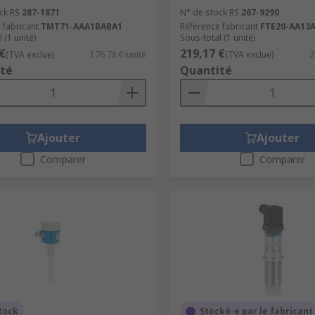
ck RS
287-1871
N° de stock RS
267-9290
 fabricant
TMT71-AAA1BABA1
Référence fabricant
FTE20-AA13
 (1 unité)
Sous-total (1 unité)
€
219,17 €
(TVA exclue)
176,78 €/unité
(TVA exclue)
2
té
Quantité
Ajouter
Ajouter
Comparer
Comparer
tock
Stocké-e par le fabricant