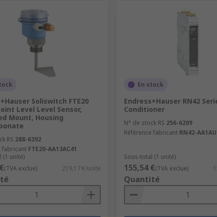
tock
En stock
+Hauser Soliswitch FTE20
Endress+Hauser RN42 Serie
Point Level Level Sensor,
Conditioner
ed Mount, Housing
N° de stock RS
256-6209
rbonate
Référence fabricant
RN42-AA1AU
ck RS
288-6392
 fabricant
FTE20-AA13AC41
 (1 unité)
Sous-total (1 unité)
€
155,54 €
(TVA exclue)
219,17 €/unité
(TVA exclue)
1
té
Quantité