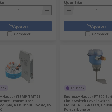
té
Quantité
Ajouter
Ajouter
Comparer
Comparer
tock
En stock
s+Hauser iTEMP TMT71
Endress+Hauser FTE20 Ser
ature Transmitter
Limit Switch Level Switch
ouple, RTD Input 36V dc, 85
Mount, ATEX-Rated, Housi
°C
Polycarbonate