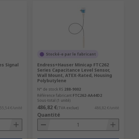
Stocké-e par le fabricant
s Signal
Endress+Hauser Minicap FTC262
Series Capacitance Level Sensor,
Wall Mount, ATEX-Rated, Housing
Polybutylene
N° de stock RS
288-9002
Référence fabricant
FTC262-AA44D2
Sous-total (1 unité)
486,82 €
55,54 €/unité
(TVA exclue)
486,82 €/unité
Quantité