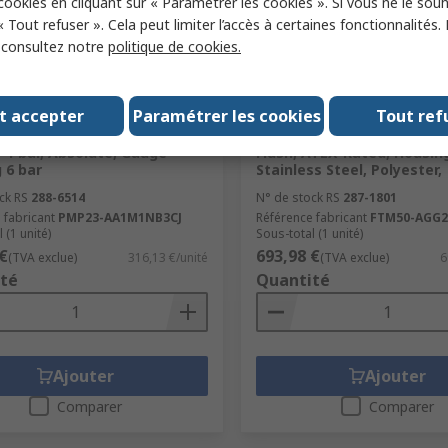
 cookies en cliquant sur « Paramétrer les cookies ». Si vous ne le sou
« Tout refuser ». Cela peut limiter l’accès à certaines fonctionnalités.
, consultez notre
politique de cookies.
tock
En stock
t accepter
Paramétrer les cookies
Tout ref
s+Hauser Cerabar PMP23
Endress+Hauser Soliphant
Pressure Sensor, Analogue
Series Point Level Level Sw
-1 bar, Absolute, Gauge
Flush, ATEX-Rated, Housin
 6 bar
Stainless Steel, Polyester,
ck RS
288-6514
N° de stock RS
287-1801
 fabricant
PMP23-AA1M1NB3CJ
Référence fabricant
FTM50-AGG2
 (1 unité)
Sous-total (1 unité)
€
693,98 €
(TVA exclue)
316,13 €/unité
(TVA exclue)
6
té
Quantité
Ajouter
Ajouter
Comparer
Comparer