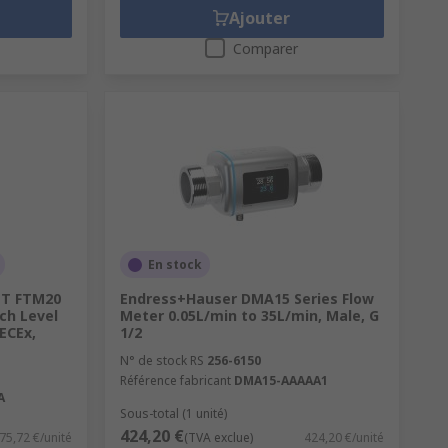
Ajouter
Comparer
En stock
 T FTM20
Endress+Hauser DMA15 Series Flow
tch Level
Meter 0.05L/min to 35L/min, Male, G
ECEx,
1/2
N° de stock RS
256-6150
Référence fabricant
DMA15-AAAAA1
A
Sous-total (1 unité)
424,20 €
75,72 €/unité
(TVA exclue)
424,20 €/unité