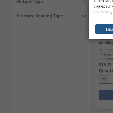
choisir vos
Output Type
cliquez sur 
savoir plus
Pressure Reading Type
En s
Tou
Endres
Series 
Output 
Reading
N° de sto
Référence
Sous-total
316,13 
Quanti