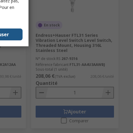
haitez pas,
 Pour en
En stock
user
 FTM50
Endress+Hauser FTL31 Series
itch,
Vibration Level Switch Level Switch,
g
Threaded Mount, Housing 316L
Stainless Steel
N° de stock RS
267-9316
K2A12AA
Référence fabricant
FTL31-AA4U3AAWBJ
Sous-total (1 unité)
208,06 €
93,98 €/unité
(TVA exclue)
208,06 €/unité
Quantité
Ajouter
Comparer