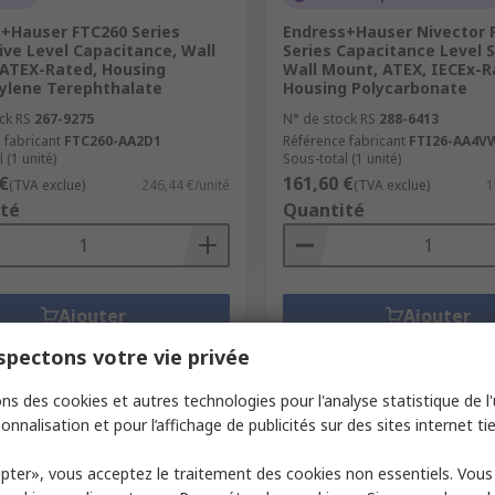
+Hauser FTC260 Series
Endress+Hauser Nivector 
ive Level Capacitance, Wall
Series Capacitance Level S
ATEX-Rated, Housing
Wall Mount, ATEX, IECEx-R
ylene Terephthalate
Housing Polycarbonate
ck RS
267-9275
N° de stock RS
288-6413
 fabricant
FTC260-AA2D1
Référence fabricant
FTI26-AA4V
 (1 unité)
Sous-total (1 unité)
€
161,60 €
(TVA exclue)
246,44 €/unité
(TVA exclue)
1
té
Quantité
Ajouter
Ajouter
Comparer
Comparer
pectons votre vie privée
ns des cookies et autres technologies pour l'analyse statistique de l'u
onnalisation et pour l’affichage de publicités sur des sites internet tie
pter», vous acceptez le traitement des cookies non essentiels. Vou