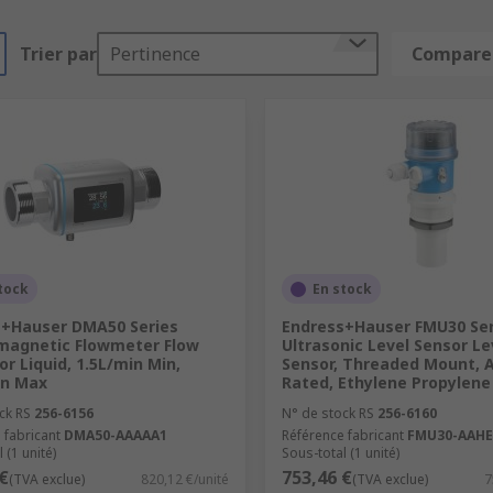
Trier par
Pertinence
Comparer
tock
En stock
s+Hauser DMA50 Series
Endress+Hauser FMU30 Ser
magnetic Flowmeter Flow
Ultrasonic Level Sensor Le
or Liquid, 1.5L/min Min,
Sensor, Threaded Mount, 
in Max
Rated, Ethylene Propylene
ck RS
256-6156
N° de stock RS
256-6160
 fabricant
DMA50-AAAAA1
Référence fabricant
FMU30-AAH
 (1 unité)
Sous-total (1 unité)
€
753,46 €
(TVA exclue)
820,12 €/unité
(TVA exclue)
7