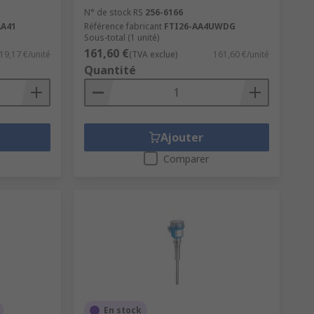
N° de stock RS
256-6166
AA41
Référence fabricant
FTI26-AA4UWDG
Sous-total (1 unité)
161,60 €
19,17 €/unité
(TVA exclue)
161,60 €/unité
Quantité
Ajouter
Comparer
En stock