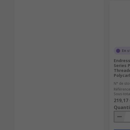
En s
Endress
Series 
Thread
Polyca
N° de sto
Référence
Sous-total
219,17 
Quanti