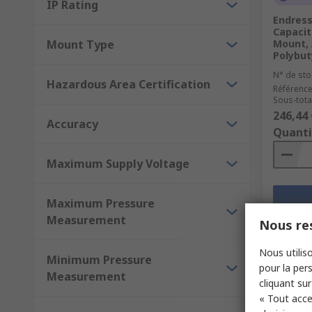
IP Rating
Endress
Capacit
Mount Type
Mount, 
Polybut
N° de sto
Hazardous Area Certification
Référence
Sous-total
246,44 
Accuracy
Quanti
Maximum Supply Voltage
Maximum Pressure
Measurement
Nous res
Nous utiliso
Minimum Pressure
pour la pers
Measurement
cliquant sur
« Tout acce