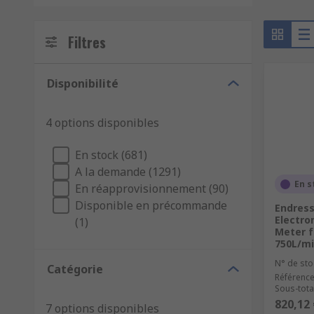
Filtres
Disponibilité
4 options disponibles
En stock (681)
A la demande (1291)
En s
En réapprovisionnement (90)
Disponible en précommande
Endres
Electro
(1)
Meter f
750L/m
N° de sto
Catégorie
Référence
Sous-total
820,12 
7 options disponibles