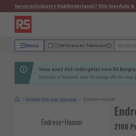
Services
Industry Hub
Nederlands? Klik hier
Aide &
Menu
Références fabricant
Vous avez été redirigé(e) vers RS Belgi
Distrelec a fusionné avec RS Group afin de vous 
/
Rechercher par marque
/
Endress+Hauser
Endr
Endress+Hauser
2168 P