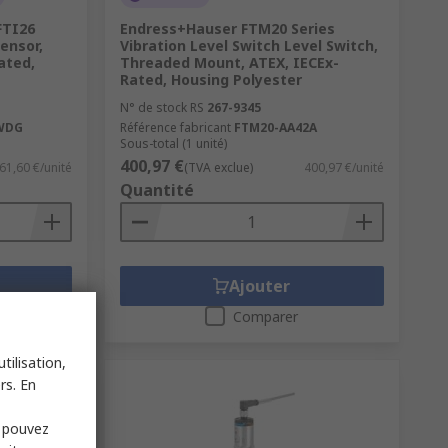
FTI26
Endress+Hauser FTM20 Series
ensor,
Vibration Level Switch Level Switch,
ated,
Threaded Mount, ATEX, IECEx-
Rated, Housing Polyester
N° de stock RS
267-9345
WDG
Référence fabricant
FTM20-AA42A
Sous-total (1 unité)
400,97 €
61,60 €/unité
(TVA exclue)
400,97 €/unité
Quantité
Ajouter
Comparer
tilisation,
rs. En
s pouvez