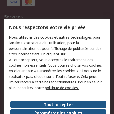
Services
750.000 produits
2.500 marques
Nous respectons votre vie privée
Commander
Solutions d’achat
Nous utilisons des cookies et autres technologies pour
Retours
Support technique
l'analyse statistique de l'utilisation, pour la
Track & trace
personnalisation et pour l’affichage de publicités sur des
sites internet tiers. En cliquant sur
Legal
« Tout accepter», vous acceptez le traitement des
cookies non essentiels. Vous pouvez choisir vos cookies
Politique de cookies
Sécurité des e-mails
en cliquant sur « Paramétrer les cookies ». Si vous ne le
souhaitez pas, cliquez sur « Tout refuser ». Cela peut
Politique de protection
Conditions générales
limiter l’accès à certaines fonctionnalités. Pour en savoir
des données - Mise à
de vente
plus, consultez notre
politique de cookies.
jour
A propos de RS
Tout accepter
Le groupe RS Group
A propos de RS
Paramétrer les cookies