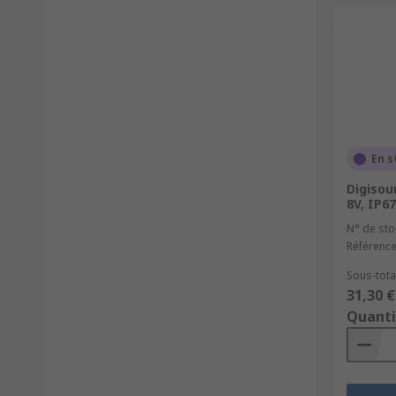
En s
Digisou
8V, IP6
N° de sto
Référence
Sous-total
31,30 €
Quanti