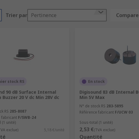
Trier par
Pertinence
Comparer
ier stock RS
En stock
nd 90 dB Surface Internal
Digisound 83 dB Internal B
 Buzzer 20 V dc Min 28V dc
Min 5V Max
N° de stock RS
283-5895
ck RS
285-8087
Référence fabricant
F/UCW 03
 fabricant
F/SWB-24
 (1 unité)
Sous-total (1 unité)
2,53 €
TVA exclue)
5,18 €/unité
(TVA exclue)
té
Quantité