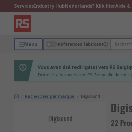
Services
Industry Hub
Nederlands? Klik hier
Aide &
Menu
Références fabricant
Vous avez été redirigé(e) vers RS Belgi
Distrelec a fusionné avec RS Group afin de vous 
/
Rechercher par marque
/
Digisound
Digi
Digisound
22 Pro