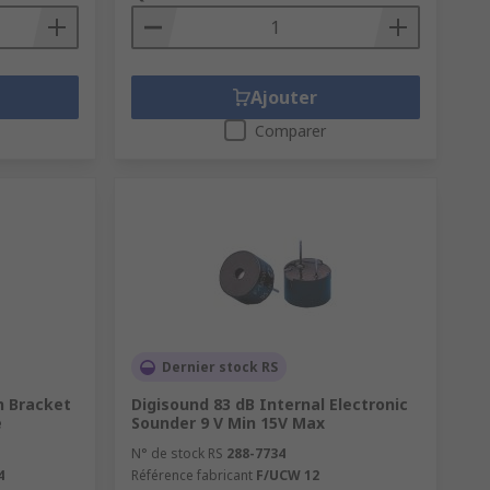
Ajouter
Comparer
Dernier stock RS
n Bracket
Digisound 83 dB Internal Electronic
e
Sounder 9 V Min 15V Max
N° de stock RS
288-7734
4
Référence fabricant
F/UCW 12