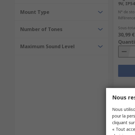
9V, IP5
Mount Type
N° de sto
Référence
Sous-total
Number of Tones
30,99 €
Quanti
Maximum Sound Level
Nous res
Nous utiliso
pour la pers
cliquant sur
« Tout acce