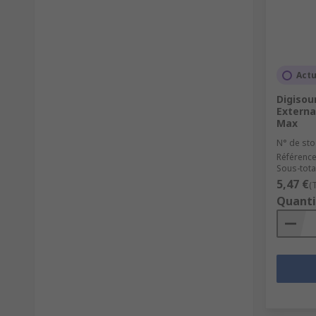
Actu
Digisou
Externa
Max
N° de sto
Référence
Sous-total
5,47 €
(
Quanti