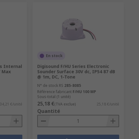
En stock
s Internal
Digisound F/HU Series Electronic
V Max
Sounder Surface 30V dc, IP54 87 dB
@ 1m, DC, 1-Tone
N° de stock RS
285-8085
Référence fabricant
F/HU 100 MP
Sous-total (1 unité)
25,18 €
34,21 €/unité
(TVA exclue)
25,18 €/unité
Quantité