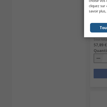
choisir vos
cliquez sur 
En s
savoir plus
Digisou
30V dc,
N° de sto
Tou
Référence
Sous-total
57,89 €
Quanti