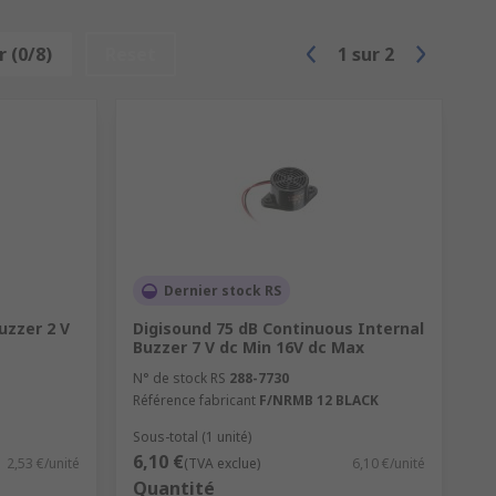
 (0/8)
Reset
1
sur
2
Dernier stock RS
uzzer 2 V
Digisound 75 dB Continuous Internal
Buzzer 7 V dc Min 16V dc Max
N° de stock RS
288-7730
Référence fabricant
F/NRMB 12 BLACK
Sous-total (1 unité)
6,10 €
2,53 €/unité
(TVA exclue)
6,10 €/unité
Quantité