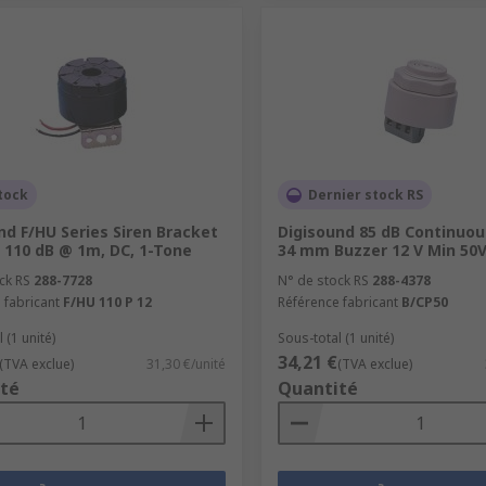
tock
Dernier stock RS
nd F/HU Series Siren Bracket
Digisound 85 dB Continuou
7 110 dB @ 1m, DC, 1-Tone
34 mm Buzzer 12 V Min 50
ck RS
288-7728
N° de stock RS
288-4378
 fabricant
F/HU 110 P 12
Référence fabricant
B/CP50
 (1 unité)
Sous-total (1 unité)
34,21 €
(TVA exclue)
31,30 €/unité
(TVA exclue)
té
Quantité