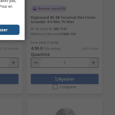
haitez pas,
 Pour en
Dernier stock RS
s Internal
Digisound 85 dB Internal Electronic
onent 5 V
Sounder 4 V Min 7V Max
N° de stock RS
288-7731
user
Référence fabricant
F/SWI 155
Sous-total (1 unité)
4,96 €
21,01 €/unité
(TVA exclue)
4,96 €/unité
Quantité
Ajouter
Comparer