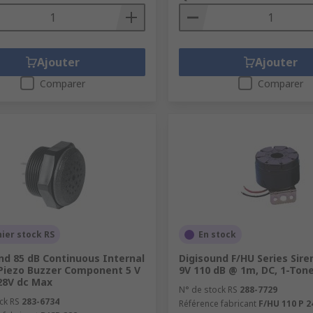
Ajouter
Ajouter
Comparer
Comparer
ier stock RS
En stock
nd 85 dB Continuous Internal
Digisound F/HU Series Sire
Piezo Buzzer Component 5 V
9V 110 dB @ 1m, DC, 1-Ton
28V dc Max
N° de stock RS
288-7729
ck RS
283-6734
Référence fabricant
F/HU 110 P 2