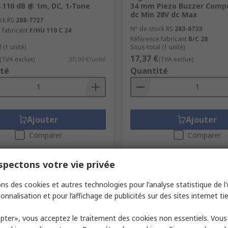
4 110 dB @ 1m, DC, 1-Tone
34 mm Piezo Buzzer Comp
dc Min 28V dc Max
ck RS
288-7727
N° de stock RS
283-6733
 fabricant
F/HU 110 C 24
Référence fabricant
B/C 28
 (1 unité)
Sous-total (1 unité)
17,37 €
(TVA exclue)
30,99 €/unité
(TVA exclue)
té
Quantité
Ajouter
Ajouter
Comparer
Comparer
pectons votre vie privée
ns des cookies et autres technologies pour l'analyse statistique de l'u
onnalisation et pour l’affichage de publicités sur des sites internet tie
pter», vous acceptez le traitement des cookies non essentiels. Vou