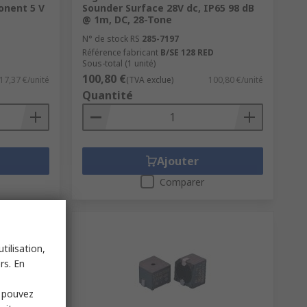
onent 5 V
Sounder Surface 28V dc, IP65 98 dB
@ 1m, DC, 28-Tone
N° de stock RS
285-7197
Référence fabricant
B/SE 128 RED
Sous-total (1 unité)
100,80 €
17,37 €/unité
(TVA exclue)
100,80 €/unité
Quantité
Ajouter
Comparer
tilisation,
rs. En
s pouvez