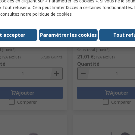
 cookies en cliquant sur « Paramétrer les cookies ». Si vous ne le sou
« Tout refuser ». Cela peut limiter l’accès à certaines fonctionnalités.
tock
Dernier stock RS
, consultez notre
politique de cookies.
nd B/SM Series Siren Surface
Digisound 85 dB Continuou
 IP65, DC, 28-Tone
34 mm Piezo Buzzer Comp
dc Min 28V dc Max
ck RS
288-4379
t accepter
Paramétrer les cookies
Tout ref
N° de stock RS
283-6735
 fabricant
B/SM 28 AP RED
Référence fabricant
B/CP 28
 (1 unité)
Sous-total (1 unité)
21,01 €
(TVA exclue)
57,89 €/unité
(TVA exclue)
té
Quantité
Ajouter
Ajouter
Comparer
Comparer