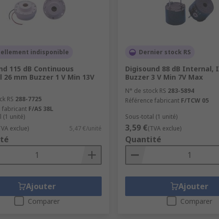
ellement indisponible
Dernier stock RS
nd 115 dB Continuous
Digisound 88 dB Internal, 
l 26 mm Buzzer 1 V Min 13V
Buzzer 3 V Min 7V Max
N° de stock RS
283-5894
ck RS
288-7725
Référence fabricant
F/TCW 05
 fabricant
F/AS 38L
 (1 unité)
Sous-total (1 unité)
3,59 €
TVA exclue)
5,47 €/unité
(TVA exclue)
té
Quantité
Ajouter
Ajouter
Comparer
Comparer