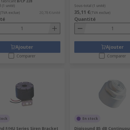
 fabricant
B/CP 228
 (1 unité)
Sous-total (1 unité)
35,11 €
(TVA exclue)
20,78 €/unité
(TVA exclue)
té
Quantité
Ajouter
Ajouter
Comparer
Comparer
tock
En stock
nd F/HU Series Siren Bracket
Digisound 85 dB Continuou