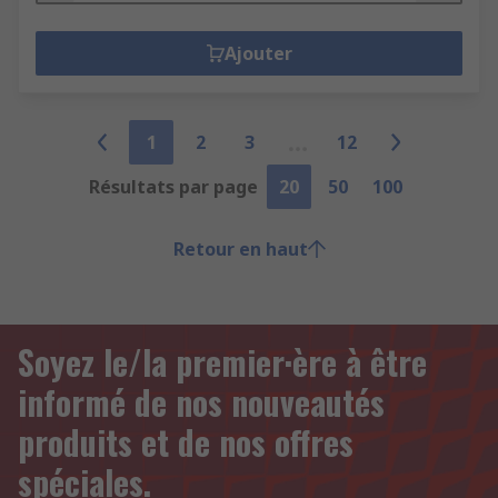
Ajouter
1
2
3
12
Résultats par page
20
50
100
Retour en haut
Soyez le/la premier·ère à être
informé de nos nouveautés
produits et de nos offres
spéciales.