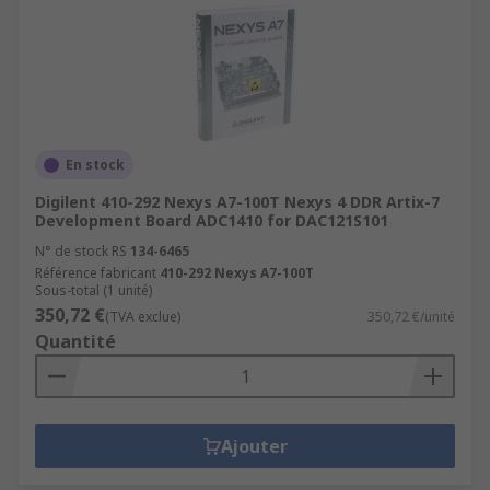
En stock
Digilent 410-292 Nexys A7-100T Nexys 4 DDR Artix-7
Development Board ADC1410 for DAC121S101
N° de stock RS
134-6465
Référence fabricant
410-292 Nexys A7-100T
Sous-total (1 unité)
350,72 €
(TVA exclue)
350,72 €/unité
Quantité
Ajouter