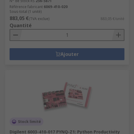
N° de stock RS
256-5871
Référence fabricant
6069-410-020
Sous-total (1 unité)
883,05 €
(TVA exclue)
883,05 €/unité
Quantité
Ajouter
Stock limité
Digilent 6003-410-017 PYNQ-Z1: Python Productivity