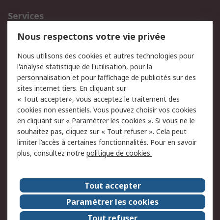
Services
750.000 produits
2.500 marques
Nous respectons votre vie privée
Commander
Solutions d’achat
Nous utilisons des cookies et autres technologies pour
Retours
Support technique
l'analyse statistique de l'utilisation, pour la
Track & trace
personnalisation et pour l’affichage de publicités sur des
sites internet tiers. En cliquant sur
Legal
« Tout accepter», vous acceptez le traitement des
cookies non essentiels. Vous pouvez choisir vos cookies
Politique de cookies
Sécurité des e-mails
en cliquant sur « Paramétrer les cookies ». Si vous ne le
souhaitez pas, cliquez sur « Tout refuser ». Cela peut
Politique de protection
Conditions générales
limiter l’accès à certaines fonctionnalités. Pour en savoir
des données - Mise à
de vente
plus, consultez notre
politique de cookies.
jour
A propos de RS
Tout accepter
Le groupe RS Group
A propos de RS
Paramétrer les cookies
RS dans le monde
Travaillez chez RS
Tout refuser