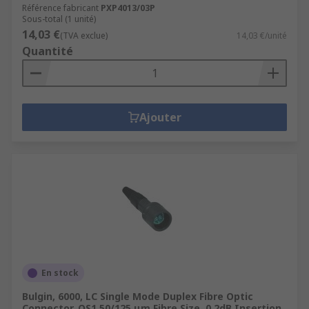
Référence fabricant
PXP4013/03P
Sous-total (1 unité)
14,03 €
(TVA exclue)
14,03 €/unité
Quantité
Ajouter
En stock
Bulgin, 6000, LC Single Mode Duplex Fibre Optic
Connector, OS1 50/125 μm Fibre Size, 0.2dB Insertion