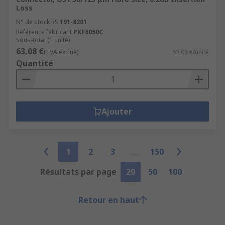
Loss
N° de stock RS
191-8201
Référence fabricant
PXF6050C
Sous-total (1 unité)
63,08 €
(TVA exclue)
63,08 €/unité
Quantité
Ajouter
1
2
3
150
Résultats par page
20
50
100
Retour en haut