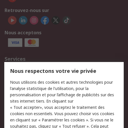
Retrouvez-nous sur
Nous acceptons
Services
750.000 produits
2.500 marques
Nous respectons votre vie privée
Commander
Solutions d’achat
Nous utilisons des cookies et autres technologies pour
Retours
Support technique
l'analyse statistique de l'utilisation, pour la
Track & trace
personnalisation et pour l’affichage de publicités sur des
sites internet tiers. En cliquant sur
Legal
« Tout accepter», vous acceptez le traitement des
cookies non essentiels. Vous pouvez choisir vos cookies
Politique de cookies
Sécurité des e-mails
en cliquant sur « Paramétrer les cookies ». Si vous ne le
souhaitez pas, cliquez sur « Tout refuser ». Cela peut
Politique de protection
Conditions générales