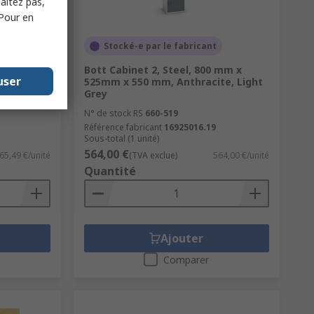
haitez pas,
 Pour en
ure de
Stocké-e par le fabricant
Bott Cabinet 2, Steel, 800 mm x
l Panel
user
525mm x 550 mm, Anthracite, Light
Grey
N° de stock RS
660-519
Référence fabricant
16925016.19
Sous-total (1 unité)
564,00 €
65,49 €/unité
(TVA exclue)
564,00 €/unité
Quantité
Ajouter
Comparer