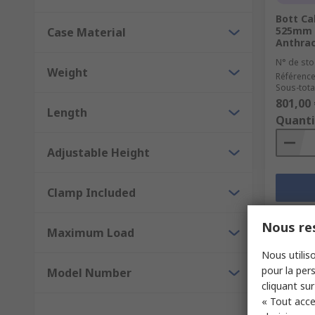
Bott Ca
525mm x
Case Material
Anthrac
N° de sto
Weight
Référence
Sous-total
801,00 
Length
Quanti
Adjustable Height
Clamp Included
Nous res
Maximum Load
Nous utiliso
pour la pers
Model Number
cliquant sur
« Tout acce