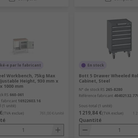
ké-e par le fabricant
En stock
eel Workbench, 75kg Max
Bott 5 Drawer Wheeled Rol
justable Height, 930 mm x
Cabinet, Steel
x 1000 mm
N° de stock RS
265-8280
ck RS
660-061
Référence fabricant
40402132.77
 fabricant
16922603.16
 (1 unité)
Sous-total (1 unité)
€
1 219,84 €
(TVA exclue)
761,00 €/unité
(TVA exclue)
1 2
té
Quantité