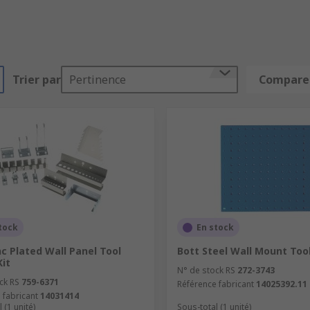
Trier par
Pertinence
Comparer
tock
En stock
nc Plated Wall Panel Tool
Bott Steel Wall Mount Too
Kit
N° de stock RS
272-3743
ck RS
759-6371
Référence fabricant
14025392.11
 fabricant
14031414
 (1 unité)
Sous-total (1 unité)