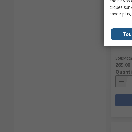
choisir vos
cliquez sur 
savoir plus
En s
Bott St
Tou
N° de sto
Référence
Sous-total
269,00 
Quanti