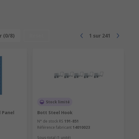
 (0/8)
Reset
1
sur
241
Stock limité
l Panel
Bott Steel Hook
N° de stock RS
191-851
Référence fabricant
14010023
Sous-total (1 unité)