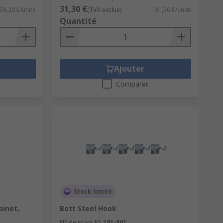
31,30 €
58,20 €/unité
(TVA exclue)
31,30 €/unité
Quantité
Ajouter
Comparer
Stock limité
binet,
Bott Steel Hook
N° de stock RS
191-861