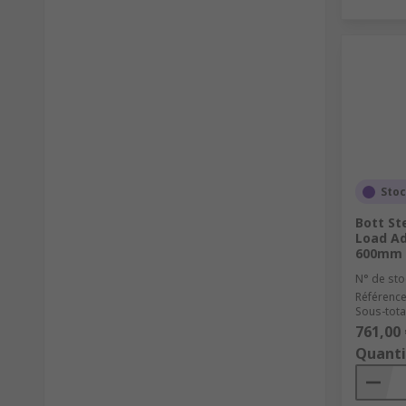
Stoc
Bott St
Load Ad
600mm 
N° de sto
Référence
Sous-total
761,00 
Quanti