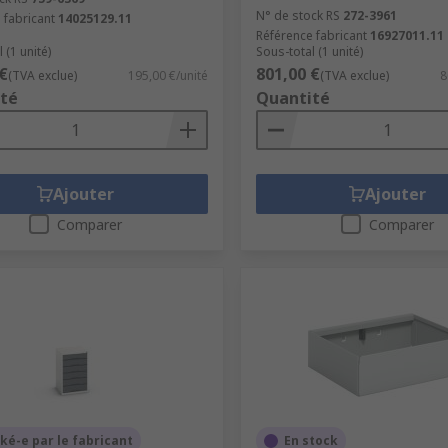
N° de stock RS
272-3961
 fabricant
14025129.11
Référence fabricant
16927011.11
 (1 unité)
Sous-total (1 unité)
€
801,00 €
(TVA exclue)
195,00 €/unité
(TVA exclue)
8
té
Quantité
Ajouter
Ajouter
Comparer
Comparer
ké-e par le fabricant
En stock