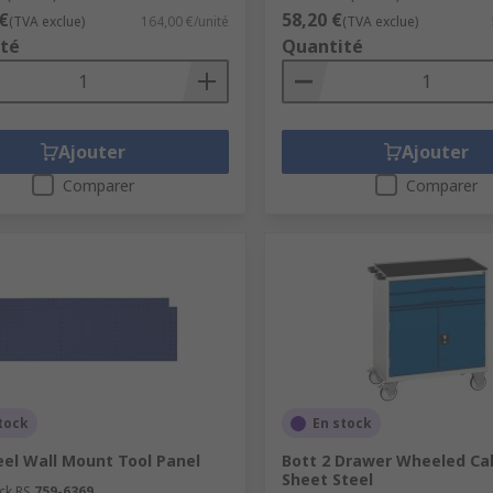
€
58,20 €
(TVA exclue)
164,00 €/unité
(TVA exclue)
té
Quantité
Ajouter
Ajouter
Comparer
Comparer
tock
En stock
eel Wall Mount Tool Panel
Bott 2 Drawer Wheeled Ca
Sheet Steel
ck RS
759-6369