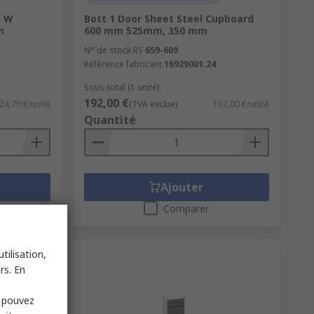
, W
Bott 1 Door Sheet Steel Cupboard
m
600 mm 525mm, 350 mm
N° de stock RS
659-609
Référence fabricant
16929001.24
Sous-total (1 unité)
192,00 €
24,70 €/unité
(TVA exclue)
192,00 €/unité
Quantité
Ajouter
Comparer
tilisation,
rs. En
s pouvez