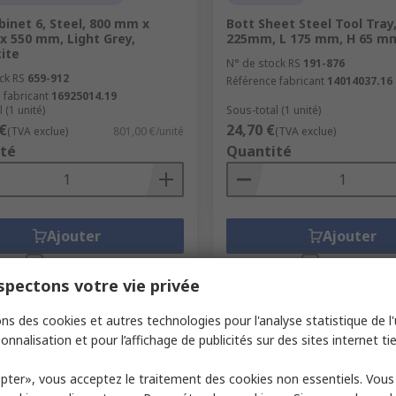
binet 6, Steel, 800 mm x
Bott Sheet Steel Tool Tray
 550 mm, Light Grey,
225mm, L 175 mm, H 65 m
ite
N° de stock RS
191-876
ck RS
659-912
Référence fabricant
14014037.16
 fabricant
16925014.19
 (1 unité)
Sous-total (1 unité)
€
24,70 €
(TVA exclue)
801,00 €/unité
(TVA exclue)
té
Quantité
Ajouter
Ajouter
Comparer
Comparer
pectons votre vie privée
ns des cookies et autres technologies pour l'analyse statistique de l'u
onnalisation et pour l’affichage de publicités sur des sites internet tie
pter», vous acceptez le traitement des cookies non essentiels. Vou