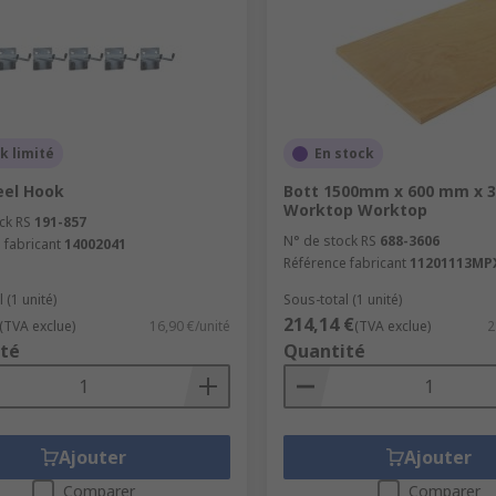
k limité
En stock
eel Hook
Bott 1500mm x 600 mm x 
Worktop Worktop
ck RS
191-857
N° de stock RS
688-3606
 fabricant
14002041
Référence fabricant
11201113MP
 (1 unité)
Sous-total (1 unité)
214,14 €
(TVA exclue)
16,90 €/unité
(TVA exclue)
2
té
Quantité
Ajouter
Ajouter
Comparer
Comparer