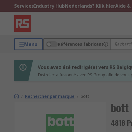
Services
Industry Hub
Nederlands? Klik hier
Aide &
Menu
Références fabricant
Vous avez été redirigé(e) vers RS Belgi
Distrelec a fusionné avec RS Group afin de vous 
/
Rechercher par marque
/
bott
bott
4818 P