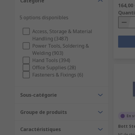
Catégorie
164,00 
Quanti
5 options disponibles
Access, Storage & Material
Handling (3487)
Power Tools, Soldering &
Welding (903)
Hand Tools (394)
Office Supplies (28)
Fasteners & Fixings (6)
Sous-catégorie
Groupe de produits
En s
Bott St
Caractéristiques
N° de sto