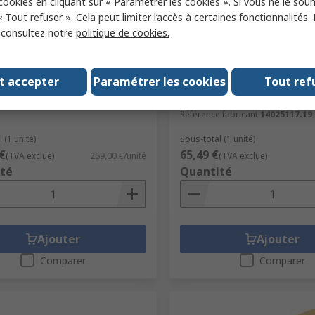
 cookies en cliquant sur « Paramétrer les cookies ». Si vous ne le sou
« Tout refuser ». Cela peut limiter l’accès à certaines fonctionnalités.
, consultez notre
politique de cookies.
tock
Temporairement en rupt
stock
eel Wall Panel Tool Holder Kit
t accepter
Paramétrer les cookies
Bott Steel Wall Mount Too
Tout ref
ck RS
759-6375
N° de stock RS
272-3735
 fabricant
14031416
Référence fabricant
14025117.19
 (1 unité)
Sous-total (1 unité)
€
65,49 €
(TVA exclue)
269,00 €/unité
(TVA exclue)
té
Quantité
Ajouter
Ajouter
Comparer
Comparer