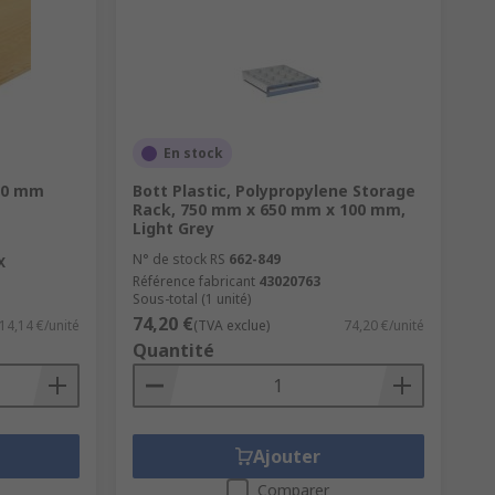
En stock
30 mm
Bott Plastic, Polypropylene Storage
Rack, 750 mm x 650 mm x 100 mm,
Light Grey
N° de stock RS
662-849
X
Référence fabricant
43020763
Sous-total (1 unité)
74,20 €
14,14 €/unité
(TVA exclue)
74,20 €/unité
Quantité
Ajouter
Comparer