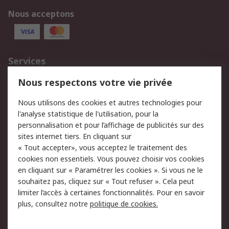
Nous acceptons
Services
750.000 produits
2.500 marques
Nous respectons votre vie privée
Commander
Solutions d’achat
Nous utilisons des cookies et autres technologies pour
Retours
Support technique
l'analyse statistique de l'utilisation, pour la
Track & trace
personnalisation et pour l’affichage de publicités sur des
sites internet tiers. En cliquant sur
Legal
« Tout accepter», vous acceptez le traitement des
cookies non essentiels. Vous pouvez choisir vos cookies
Politique de cookies
Sécurité des e-mails
en cliquant sur « Paramétrer les cookies ». Si vous ne le
souhaitez pas, cliquez sur « Tout refuser ». Cela peut
Politique de protection
Conditions générales
limiter l’accès à certaines fonctionnalités. Pour en savoir
des données - Mise à
de vente
plus, consultez notre
politique de cookies.
jour