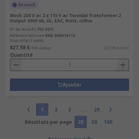
En stock
Block 230 V ac 2 x 115 V ac Toroidal Transformer 2
Output 3000 VA, UL, EAC, RoHS, cURus
N° de stock RS
752-9371
Référence fabricant
RKD 3000/2x115
Sous-total (1 unité)
827,98 €
(TVA exclue)
827,98 €/unité
Quantité
Ajouter
1
2
3
29
Résultats par page
20
50
100