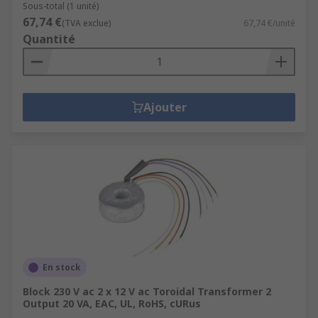
Sous-total (1 unité)
67,74 €
(TVA exclue)
67,74 €/unité
Quantité
Ajouter
En stock
Block 230 V ac 2 x 12 V ac Toroidal Transformer 2
Output 20 VA, EAC, UL, RoHS, cURus