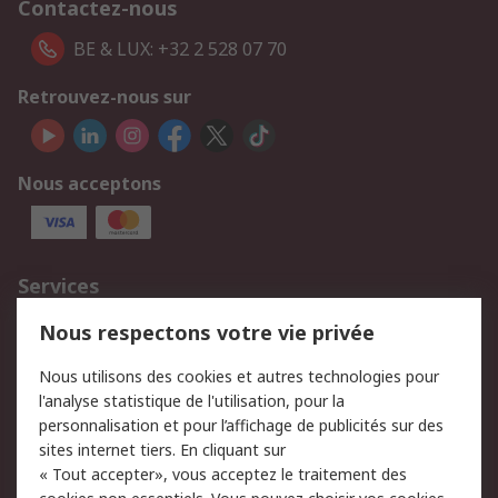
Contactez-nous
BE & LUX: +32 2 528 07 70
Retrouvez-nous sur
Nous acceptons
Services
750.000 produits
2.500 marques
Nous respectons votre vie privée
Commander
Solutions d’achat
Nous utilisons des cookies et autres technologies pour
Retours
Support technique
l'analyse statistique de l'utilisation, pour la
Track & trace
personnalisation et pour l’affichage de publicités sur des
sites internet tiers. En cliquant sur
Legal
« Tout accepter», vous acceptez le traitement des