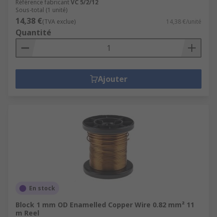
Référence fabricant
VC 5/2/12
Sous-total (1 unité)
14,38 €
(TVA exclue)
14,38 €/unité
Quantité
Ajouter
En stock
Block 1 mm OD Enamelled Copper Wire 0.82 mm² 11
m Reel