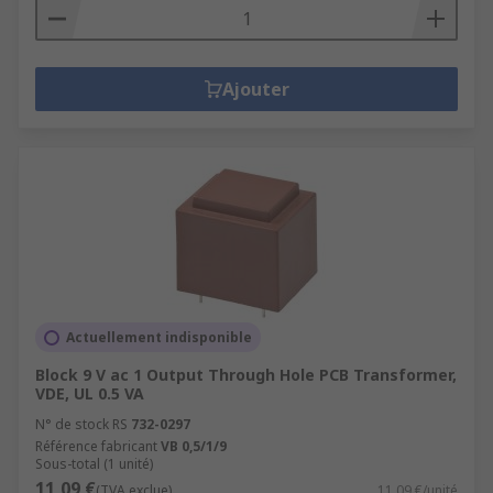
Ajouter
Actuellement indisponible
Block 9 V ac 1 Output Through Hole PCB Transformer,
VDE, UL 0.5 VA
N° de stock RS
732-0297
Référence fabricant
VB 0,5/1/9
Sous-total (1 unité)
11,09 €
(TVA exclue)
11,09 €/unité