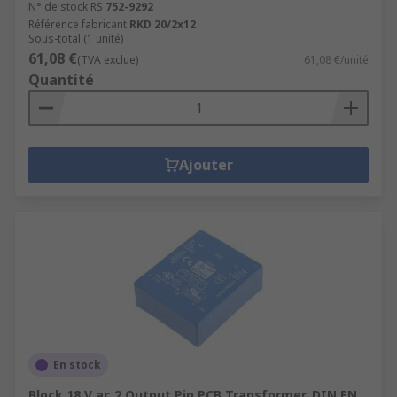
N° de stock RS
752-9292
Référence fabricant
RKD 20/2x12
Sous-total (1 unité)
61,08 €
(TVA exclue)
61,08 €/unité
Quantité
Ajouter
En stock
Block 18 V ac 2 Output Pin PCB Transformer, DIN EN