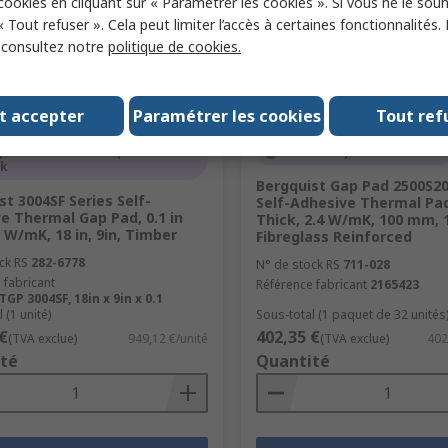
 cookies en cliquant sur « Paramétrer les cookies ». Si vous ne le sou
« Tout refuser ». Cela peut limiter l’accès à certaines fonctionnalités.
, consultez notre
politique de cookies.
t accepter
Paramétrer les cookies
Tout ref
porairement en rupture de
Stocké-e par le fabricant
ck
Bergquist Gap Pad 2500S20
st 3004SF Series Self-
Self-Adhesive Thermal Pa
e Thermal Gap Pad, 0.1 in
Thick, 2.4 W/mK, 100 mm,
3 W/mK, 18 in, 9in, Timber
Fibreglass Reinforced
ck RS
282-6778
N° de stock RS
711-028
 fabricant
Référence fabricant
2165423
GP 3004SF, 18in x 9in x 0.1
 (1 unité)
Sous-total (1 paquet de 32 unités
€
402,35 €
(TVA exclue)
949,12 €/unité
(TVA exclue)
402
té
Quantité