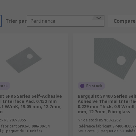
Trier par
Pertinence
Comparer
tock
En stock
st SPK6 Series Self-Adhesive
Bergquist SP400 Series Sel
 Interface Pad, 0.152 mm
Adhesive Thermal Interfa
1.1 W/mK, 19.05 mm, 12.7mm,
0.229 mm Thick, 0.9 W/mK,
lm
mm, 12.7mm, Fibreglass
ck RS
707-3355
N° de stock RS
169-2262
 fabricant
SPK6-0.006-00-54
Référence fabricant
SP400-0.007
l (1 paquet de 10 unités)
Sous-total (1 paquet de 50 unités