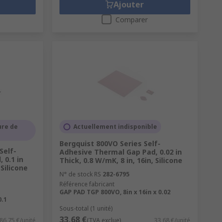
Ajouter
Comparer
ure de
Actuellement indisponible
Bergquist 800VO Series Self-
Self-
Adhesive Thermal Gap Pad, 0.02 in
 0.1 in
Thick, 0.8 W/mK, 8 in, 16in, Silicone
 Silicone
N° de stock RS
282-6795
Référence fabricant
GAP PAD TGP 800VO, 8in x 16in x 0.02
0.1
Sous-total (1 unité)
33,68 €
86,75 €/unité
(TVA exclue)
33,68 €/unité