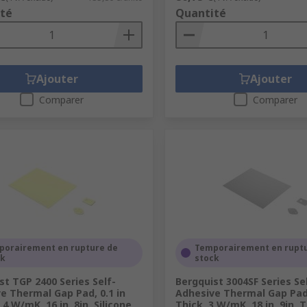
té
Quantité
Ajouter
Ajouter
Comparer
Comparer
porairement en rupture de
Temporairement en rupt
ck
stock
st TGP 2400 Series Self-
Bergquist 3004SF Series Se
e Thermal Gap Pad, 0.1 in
Adhesive Thermal Gap Pad,
.4 W/mK, 16 in, 8in, Silicone
Thick, 3 W/mK, 18 in, 9in, 