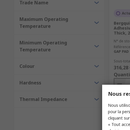
Trade Name
Actu
Maximum Operating
Bergqui
Temperature
Adhesiv
Thick, 2
N° de sto
Minimum Operating
Référence
Temperature
GAP PAD T
Sous-total
Colour
316,28 
Quanti
Hardness
Nous res
Thermal Impedance
Nous utiliso
pour la pers
cliquant sur
« Tout acce