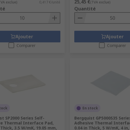
25,45 €
TVA exclue)
0,417 €/unité
(TVA exclue)
té
Quantité
Ajouter
Ajouter
Comparer
Comparer
tock
En stock
st SP2000 Series Self-
Bergquist GP5000S35 Series
e Thermal Interface Pad,
Adhesive Thermal Interfa
n Thick, 3.5 W/mK, 19.05 mm,
0.04 in Thick, 5 W/mK, 4 in,