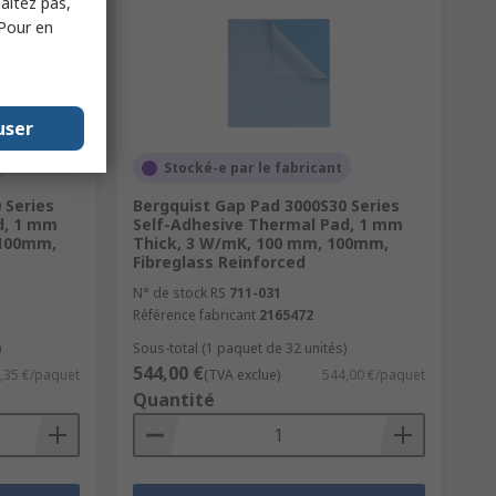
haitez pas,
 Pour en
user
Stocké-e par le fabricant
 Series
Bergquist Gap Pad 3000S30 Series
d, 1 mm
Self-Adhesive Thermal Pad, 1 mm
 100mm,
Thick, 3 W/mK, 100 mm, 100mm,
Fibreglass Reinforced
N° de stock RS
711-031
Référence fabricant
2165472
)
Sous-total (1 paquet de 32 unités)
544,00 €
,35 €/paquet
(TVA exclue)
544,00 €/paquet
Quantité