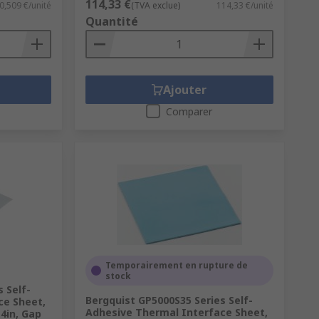
114,33 €
0,509 €/unité
(TVA exclue)
114,33 €/unité
Quantité
Ajouter
Comparer
Temporairement en rupture de
stock
 Self-
Bergquist GP5000S35 Series Self-
ce Sheet,
Adhesive Thermal Interface Sheet,
 4in, Gap