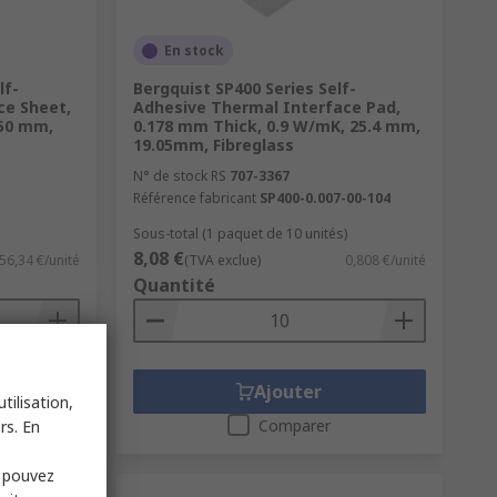
En stock
lf-
Bergquist SP400 Series Self-
ce Sheet,
Adhesive Thermal Interface Pad,
150 mm,
0.178 mm Thick, 0.9 W/mK, 25.4 mm,
19.05mm, Fibreglass
N° de stock RS
707-3367
Référence fabricant
SP400-0.007-00-104
Sous-total (1 paquet de 10 unités)
8,08 €
56,34 €/unité
(TVA exclue)
0,808 €/unité
Quantité
Ajouter
tilisation,
Comparer
rs. En
s pouvez