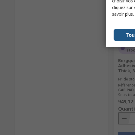
choisir vos
cliquez sur 
savoir plus
Tou
Tem
sto
Bergqui
Adhesiv
Thick, 
N° de sto
Référence
GAP PAD T
Sous-total
949,12 
Quanti