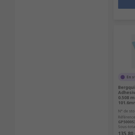
En s
Bergqui
Adhesiv
0.508 m
101.6m
N° de sto
Référence
GP5000S3
Sous-total
135,80 