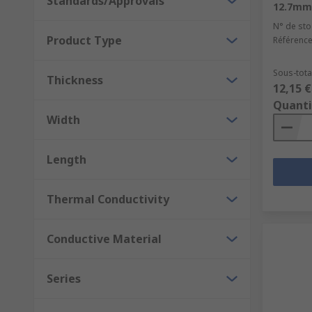
Standards/Approvals
12.7mm,
N° de sto
Product Type
Référence
Sous-tota
Thickness
12,15 €
Quanti
Width
Length
Thermal Conductivity
Conductive Material
Series