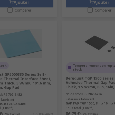
Ajouter
Ajouter
Comparer
Comparer
tock
Temporairement en rupt
stock
st GP5000S35 Series Self-
Bergquist TGP 1500 Series 
e Thermal Interface Sheet,
Adhesive Thermal Gap Pad,
m Thick, 5 W/mK, 101.6 mm,
Thick, 1.5 W/mK, 8 in, 16in,
m, Gap Pad
N° de stock RS
282-6736
ck RS
707-3452
Référence fabricant
 fabricant
GAP PAD TGP 1500, 8in x 16in x 
5-0.125-02-0404
 (1 unité)
Sous-total (1 unité)
€
86,75 €
(TVA exclue)
135,80 €/unité
(TVA exclue)