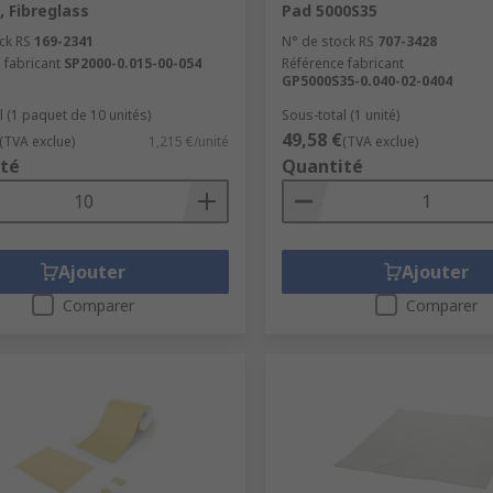
 Fibreglass
Pad 5000S35
ck RS
169-2341
N° de stock RS
707-3428
 fabricant
SP2000-0.015-00-054
Référence fabricant
GP5000S35-0.040-02-0404
l (1 paquet de 10 unités)
Sous-total (1 unité)
49,58 €
(TVA exclue)
1,215 €/unité
(TVA exclue)
té
Quantité
Ajouter
Ajouter
Comparer
Comparer