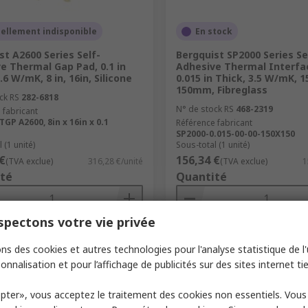
ellement indisponible
En stock
st A2600 Series Self-
Bergquist SP2000 Series Se
e Thermal Gap Pad, 0.1 in
Adhesive Thermal Interfa
.6 W/mK, 8 in, 16in, Silicone
0.015 in Thick, 3.5 W/mK, 
150mm, Fibreglass
ck RS
282-6818
N° de stock RS
468-2319
 fabricant
GP A2600, 8in x 16in x 0.1
Référence fabricant
SP2000-0.015-00-00-150X150
 (1 unité)
Sous-total (1 unité)
€
156,34 €
(TVA exclue)
316,28 €/unité
(TVA exclue)
1
té
Quantité
pectons votre vie privée
Ajouter
Ajouter
ns des cookies et autres technologies pour l'analyse statistique de l'u
Comparer
Comparer
onnalisation et pour l’affichage de publicités sur des sites internet tie
pter», vous acceptez le traitement des cookies non essentiels. Vou