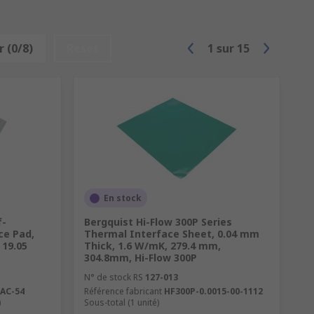
 (0/8)
Reset
1
sur
15
En stock
f-
Bergquist Hi-Flow 300P Series
ce Pad,
Thermal Interface Sheet, 0.04 mm
 19.05
Thick, 1.6 W/mK, 279.4 mm,
304.8mm, Hi-Flow 300P
N° de stock RS
127-013
-AC-54
Référence fabricant
HF300P-0.0015-00-1112
)
Sous-total (1 unité)