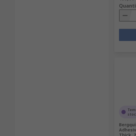
Quanti
Tem
sto
Bergqui
Adhesiv
Thick, 2