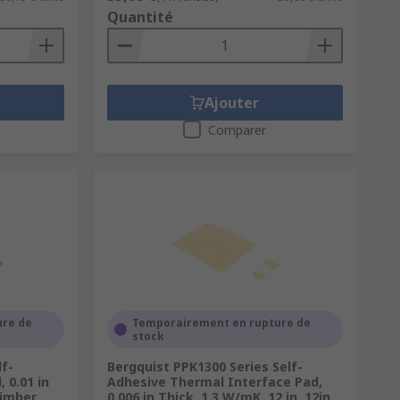
Quantité
Ajouter
Comparer
ure de
Temporairement en rupture de
stock
lf-
Bergquist PPK1300 Series Self-
 0.01 in
Adhesive Thermal Interface Pad,
Timber
0.006 in Thick, 1.3 W/mK, 12 in, 12in,