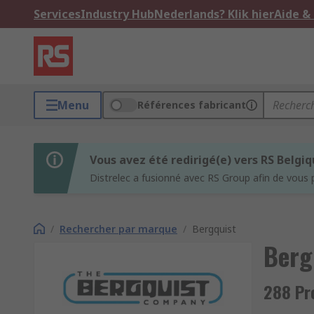
Services
Industry Hub
Nederlands? Klik hier
Aide &
Menu
Références fabricant
Vous avez été redirigé(e) vers RS Belgi
Distrelec a fusionné avec RS Group afin de vous 
/
Rechercher par marque
/
Bergquist
Berg
288 Pr