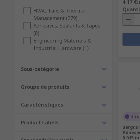
4,17 €
(
Quanti
HVAC, Fans & Thermal
Management (279)
Adhesives, Sealants & Tapes
(8)
Engineering Materials &
Industrial Hardware (1)
Sous-catégorie
Groupe de produits
Caractéristiques
En s
Product Labels
Bergqui
Adhesiv
0.015 i