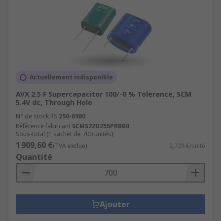
Actuellement indisponible
AVX 2.5 F Supercapacitor 100/-0 % Tolerance, SCM
5.4V dc, Through Hole
N° de stock RS
250-6980
Référence fabricant
SCMS22D255PRBB0
Sous-total (1 sachet de 700 unités)
1 909,60 €
(TVA exclue)
2,728 €/unité
Quantité
Ajouter