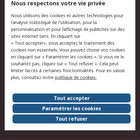
750.000 produits
2.500 marques
Nous respectons votre vie privée
Commander
Solutions d’achat
Nous utilisons des cookies et autres technologies pour
Retours
Support technique
l'analyse statistique de l'utilisation, pour la
Track & trace
personnalisation et pour l’affichage de publicités sur des
sites internet tiers. En cliquant sur
Legal
« Tout accepter», vous acceptez le traitement des
cookies non essentiels. Vous pouvez choisir vos cookies
Politique de cookies
Sécurité des e-mails
en cliquant sur « Paramétrer les cookies ». Si vous ne le
souhaitez pas, cliquez sur « Tout refuser ». Cela peut
Politique de protection
Conditions générales
limiter l’accès à certaines fonctionnalités. Pour en savoir
des données - Mise à
de vente
plus, consultez notre
politique de cookies.
jour
A propos de RS
Tout accepter
Le groupe RS Group
A propos de RS
Paramétrer les cookies
RS dans le monde
Travaillez chez RS
Tout refuser
ESG