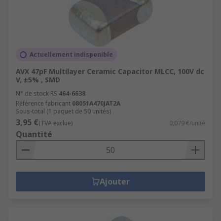
Actuellement indisponible
AVX 47pF Multilayer Ceramic Capacitor MLCC, 100V dc
V, ±5% , SMD
N° de stock RS
464-6638
Référence fabricant
08051A470JAT2A
Sous-total (1 paquet de 50 unités)
3,95 €
(TVA exclue)
0,079 €/unité
Quantité
Ajouter