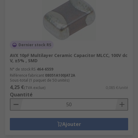
Dernier stock RS
AVX 10pF Multilayer Ceramic Capacitor MLCC, 100V dc
V, ±5% , SMD
N° de stock RS
464-6559
Référence fabricant
08051A100JAT2A
Sous-total (1 paquet de 50 unités)
4,25 €
(TVA exclue)
0,085 €/unité
Quantité
Ajouter