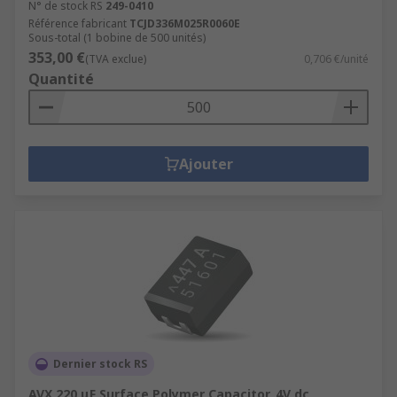
N° de stock RS
249-0410
Référence fabricant
TCJD336M025R0060E
Sous-total (1 bobine de 500 unités)
353,00 €
(TVA exclue)
0,706 €/unité
Quantité
Ajouter
Dernier stock RS
AVX 220 μF Surface Polymer Capacitor, 4V dc