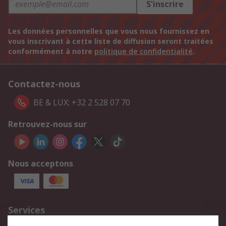
S'inscrire
Les données personnelles que vous nous fournissez en
vous inscrivant à cette liste de diffusion seront traitées
conformément à notre
politique de confidentialité
.
Contactez-nous
BE & LUX: +32 2 528 07 70
Retrouvez-nous sur
Nous acceptons
Services