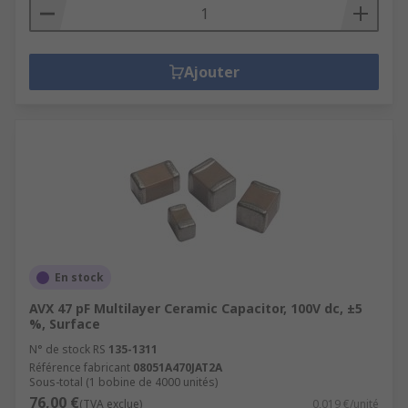
Ajouter
En stock
AVX 47 pF Multilayer Ceramic Capacitor, 100V dc, ±5
%, Surface
N° de stock RS
135-1311
Référence fabricant
08051A470JAT2A
Sous-total (1 bobine de 4000 unités)
76,00 €
(TVA exclue)
0,019 €/unité