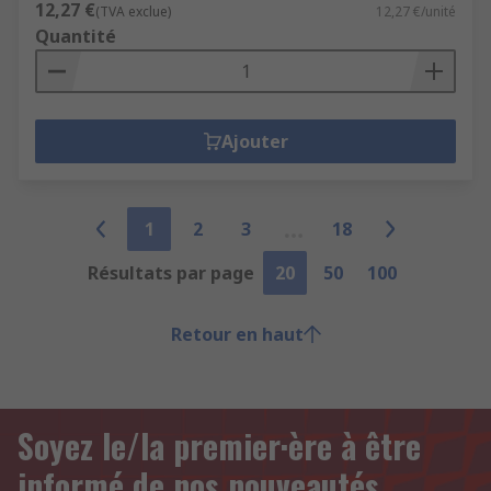
12,27 €
(TVA exclue)
12,27 €/unité
Quantité
Ajouter
1
2
3
18
Résultats par page
20
50
100
Retour en haut
Soyez le/la premier·ère à être
informé de nos nouveautés