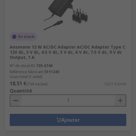
En stock
Ansmann 12 W AC/DC Adapter AC/DC Adapter Type C
12V dc, 3 V dc, 4.5 V dc, 5 V dc, 6 V dc, 7.5 V dc, 9 V dc
Output, 1 A
N° de stock RS
735-0740
Référence fabricant
5111243
Sous-total (1 unité)
18,51 €
(TVA exclue)
18,51 €/unité
Quantité
Ajouter