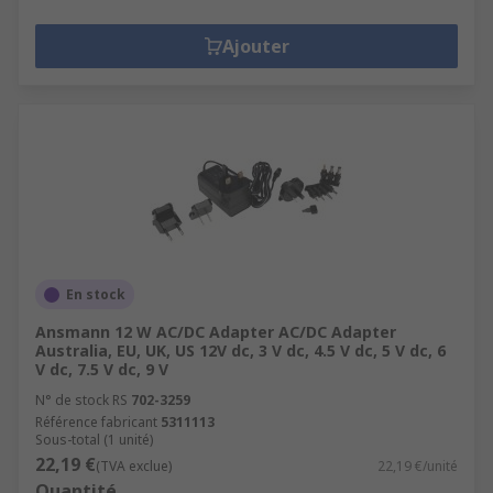
Ajouter
En stock
Ansmann 12 W AC/DC Adapter AC/DC Adapter
Australia, EU, UK, US 12V dc, 3 V dc, 4.5 V dc, 5 V dc, 6
V dc, 7.5 V dc, 9 V
N° de stock RS
702-3259
Référence fabricant
5311113
Sous-total (1 unité)
22,19 €
(TVA exclue)
22,19 €/unité
Quantité