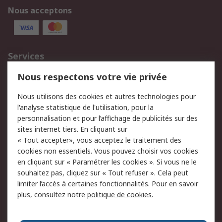
Nous acceptons
Services
750.000 produits
2.500 marques
Nous respectons votre vie privée
Commander
Solutions d’achat
Nous utilisons des cookies et autres technologies pour
Retours
Support technique
l'analyse statistique de l'utilisation, pour la
Track & trace
personnalisation et pour l’affichage de publicités sur des
sites internet tiers. En cliquant sur
Legal
« Tout accepter», vous acceptez le traitement des
cookies non essentiels. Vous pouvez choisir vos cookies
Politique de cookies
Sécurité des e-mails
en cliquant sur « Paramétrer les cookies ». Si vous ne le
souhaitez pas, cliquez sur « Tout refuser ». Cela peut
Politique de protection
Conditions générales
limiter l’accès à certaines fonctionnalités. Pour en savoir
des données - Mise à
de vente
plus, consultez notre
politique de cookies.
jour