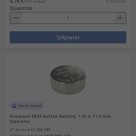
8,76 €
(TVA exclue)
8,76 €/unité
Quantité
Ajouter
Stock limité
Ansmann SR44 Button Battery, 1.55 V, 11.6 mm
Diameter
N° de stock RS
325-791
Référence fabricant
1516-0011-520