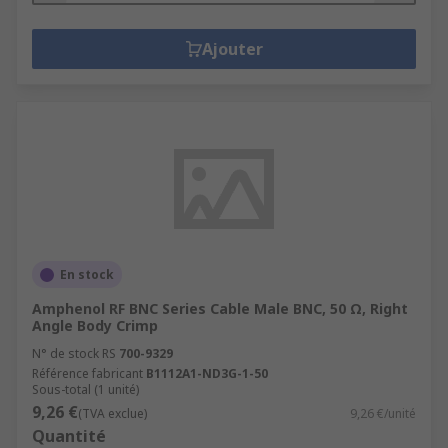
Ajouter
En stock
Amphenol RF BNC Series Cable Male BNC, 50 Ω, Right
Angle Body Crimp
N° de stock RS
700-9329
Référence fabricant
B1112A1-ND3G-1-50
Sous-total (1 unité)
9,26 €
(TVA exclue)
9,26 €/unité
Quantité