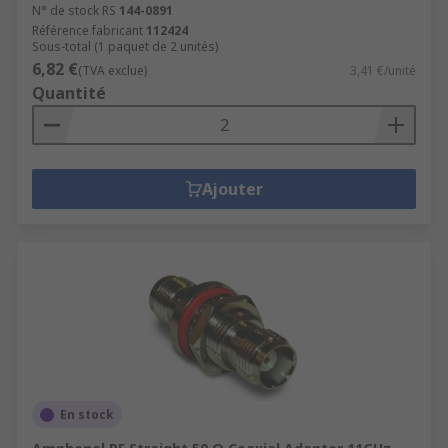
N° de stock RS
144-0891
Référence fabricant
112424
Sous-total (1 paquet de 2 unités)
6,82 €
(TVA exclue)
3,41 €/unité
Quantité
Ajouter
En stock