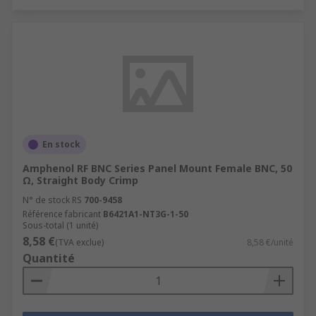
En stock
Amphenol RF BNC Series Panel Mount Female BNC, 50
Ω, Straight Body Crimp
N° de stock RS
700-9458
Référence fabricant
B6421A1-NT3G-1-50
Sous-total (1 unité)
8,58 €
(TVA exclue)
8,58 €/unité
Quantité