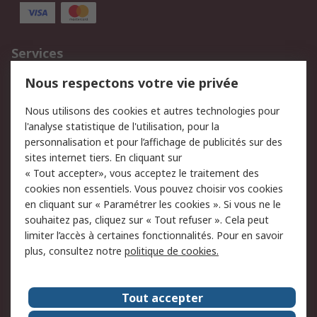
Services
750.000 produits
2.500 marques
Nous respectons votre vie privée
Commander
Solutions d’achat
Nous utilisons des cookies et autres technologies pour
Retours
Support technique
l'analyse statistique de l'utilisation, pour la
Track & trace
personnalisation et pour l’affichage de publicités sur des
sites internet tiers. En cliquant sur
Legal
« Tout accepter», vous acceptez le traitement des
cookies non essentiels. Vous pouvez choisir vos cookies
Politique de cookies
Sécurité des e-mails
en cliquant sur « Paramétrer les cookies ». Si vous ne le
souhaitez pas, cliquez sur « Tout refuser ». Cela peut
Politique de protection
Conditions générales
limiter l’accès à certaines fonctionnalités. Pour en savoir
des données - Mise à
de vente
plus, consultez notre
politique de cookies.
jour
A propos de RS
Tout accepter