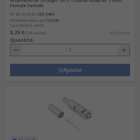
Amphenol RF Straight 50 Ω Coaxial Adapter 11GHz
Female Female
N° de stock RS
220-5484
Référence fabricant
122340
Sous-total (1 unité)
8,29 €
(TVA exclue)
8,29 €/unité
Quantité
Ajouter