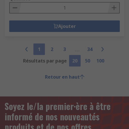
Ajouter
1
2
3
34
Résultats par page
20
50
100
Retour en haut
Soyez le/la premier·ère à être
informé de nos nouveautés
produits et de nos offres