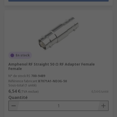
En stock
Amphenol RF Straight 50 Ω RF Adapter Female
Female
N° de stock RS
700-9489
Référence fabricant
B7071A1-ND3G-50
Sous-total (1 unité)
6,54 €
(TVA exclue)
6,54 €/unité
Quantité