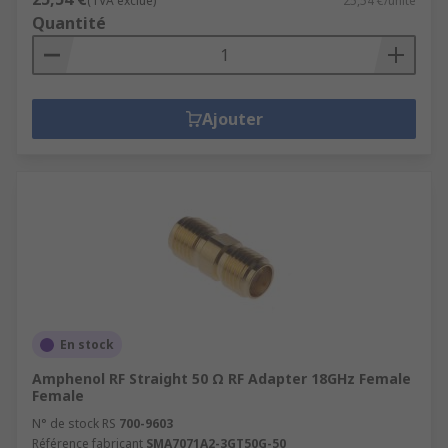
(TVA exclue)
25,54 €/unité
Quantité
Ajouter
En stock
Amphenol RF Straight 50 Ω RF Adapter 18GHz Female
Female
N° de stock RS
700-9603
Référence fabricant
SMA7071A2-3GT50G-50