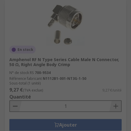
En stock
Amphenol RF N Type Series Cable Male N Connector,
50 Ω, Right Angle Body Crimp
N° de stock RS
700-9534
Référence fabricant
N1112B1-001-NT3G-1-50
Sous-total (1 unité)
9,27 €
(TVA exclue)
9,27 €/unité
Quantité
Ajouter