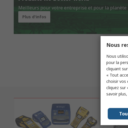
Meilleurs pour votre entreprise et pour la planète
Plus d'infos
Nous res
Nous utiliso
pour la pers
cliquant sur
« Tout acce
choisir vos
cliquez sur 
savoir plus
Tou