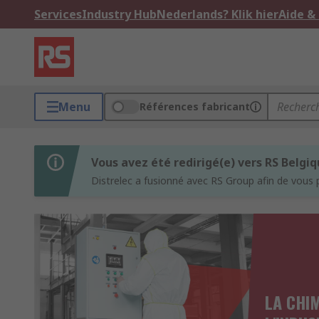
Services
Industry Hub
Nederlands? Klik hier
Aide &
Menu
Références fabricant
Vous avez été redirigé(e) vers RS Belgi
Distrelec a fusionné avec RS Group afin de vous 
LA CHIM