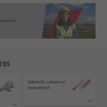
ensemble
res
Adhésifs, rubans et
étanchéité