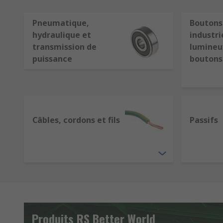
Pneumatique,
Boutons
hydraulique et
industri
transmission de
lumineux
puissance
boutons
Câbles, cordons et fils
Passifs
Produits RS Better World