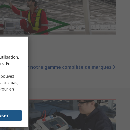
tilisation,
rs. En
Voir notre gamme complète de marques
s pouvez
haitez pas,
 Pour en
user